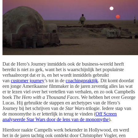
Dat de Hero’s Journey inmiddels ook de business-wereld heeft
bereikt is niet zo gek, want het is waarschijnlijk het populairste
verhaalrecept dat er is, en het wordt inmiddels gebruikt
van
customer journey
’s tot in de
coachingpraktijk
. Dit komt doordat
een jonge Amerikaanse filmmaker in de jaren zeventig alles las wat
er te lezen viel over het vertellen van verhalen, en zo ook Campbells
boek
The Hero with a Thousand Faces
. We hebben het over George
Lucas. Hij gebruikte de stappen en archetypes van de Hero’s
Journey bij het schrijven van de
Star Wars
-trilogie. Iedere stap van
de monomythe is er letterlijk in terug te vinden (
Off Screen
analyseerde Star Wars door de lens van de monomythe
).
Hierdoor raakte Campells werk bekender in Hollywood, en werd
het in de jaren tachtig ook ontdekt door Christopher Vogler, een