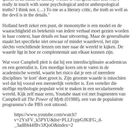
really in touch with some psychological and/or anthropological
truths? I think not. (…) To me as a literary critic, the truth as well as
the devil is in the details.’
Holland heeft zeker een punt, de monomythe is een model en de
waarachtigheid en betekenis van iedere verhaal moet gezien worden
in haar context, haar details en haar uitvoering. Maar de generalisatie
maakt het specifieke niet onwaar of minder waardevol, het zijn
slechts verschillende lenzen om mee naar de wereld te kijken. De
waarde ligt in hoe ze complementair aan elkaar kunnen zijn.
Wat voor Campbell pleit is dat hij een interdisciplinaire academicus
en een generalist is. Een moedige koers om te varen in de
academische wereld, waarin het risico dat je een of meerdere
disciplines ‘te kort’ doet groot is. Zijn grootste waarde is misschien
wel dat hij vooral een meesterlijk verteller is. Een verteller die
stoffige mythologie populair wist te maken in een seculariserende
wereld. Kijk zelf maar eens, Youtube staat vol met fragmenten van
Campbell uit
The Power of Myt
h (01988), een van de populairste
programma’s die PBS ooit uitzond.
https://www.youtube.com/watch?
v=2YxFV_k5PYU&list=PLLFcpjrGfKlFG_d-
_3adBlt44fBv3JQoO&index=2