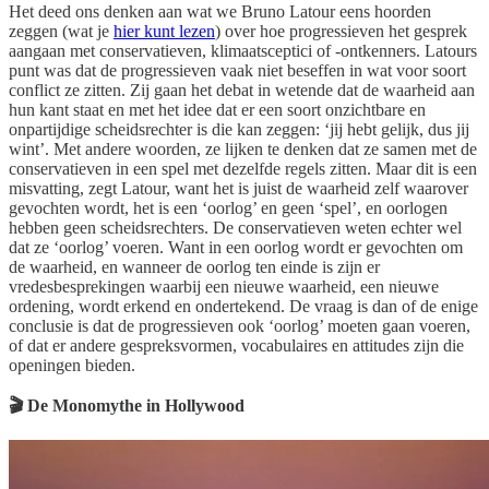
Het deed ons denken aan wat we Bruno Latour eens hoorden
zeggen (wat je
hier kunt lezen
) over hoe progressieven het gesprek
aangaan met conservatieven, klimaatsceptici of -ontkenners. Latours
punt was dat de progressieven vaak niet beseffen in wat voor soort
conflict ze zitten. Zij gaan het debat in wetende dat de waarheid aan
hun kant staat en met het idee dat er een soort onzichtbare en
onpartijdige scheidsrechter is die kan zeggen: ‘jij hebt gelijk, dus jij
wint’. Met andere woorden, ze lijken te denken dat ze samen met de
conservatieven in een spel met dezelfde regels zitten. Maar dit is een
misvatting, zegt Latour, want het is juist de waarheid zelf waarover
gevochten wordt, het is een ‘oorlog’ en geen ‘spel’, en oorlogen
hebben geen scheidsrechters. De conservatieven weten echter wel
dat ze ‘oorlog’ voeren. Want in een oorlog wordt er gevochten om
de waarheid, en wanneer de oorlog ten einde is zijn er
vredesbesprekingen waarbij een nieuwe waarheid, een nieuwe
ordening, wordt erkend en ondertekend. De vraag is dan of de enige
conclusie is dat de progressieven ook ‘oorlog’ moeten gaan voeren,
of dat er andere gespreksvormen, vocabulaires en attitudes zijn die
openingen bieden.
🎬 De Monomythe in Hollywood