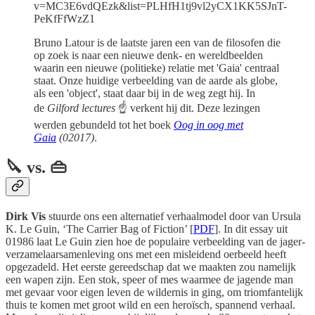
v=MC3E6vdQEzk&list=PLHfH1tj9vl2yCX1KK5SJnT-
PeKfFfWzZ1
Bruno Latour is de laatste jaren een van de filosofen die
op zoek is naar een nieuwe denk- en wereldbeelden
waarin een nieuwe (politieke) relatie met 'Gaia' centraal
staat. Onze huidige verbeelding van de aarde als globe,
als een 'object', staat daar bij in de weg zegt hij. In
de
Gilford lectures
☝️ verkent hij dit. Deze lezingen
werden gebundeld tot het boek
Oog in oog met
Gaia
(02017)
.
🔪 vs. 👜
Dirk Vis
stuurde ons een alternatief verhaalmodel door van Ursula
K. Le Guin, ‘The Carrier Bag of Fiction’ [
PDF
]. In dit essay uit
01986 laat Le Guin zien hoe de populaire verbeelding van de jager-
verzamelaarsamenleving ons met een misleidend oerbeeld heeft
opgezadeld. Het eerste gereedschap dat we maakten zou namelijk
een wapen zijn. Een stok, speer of mes waarmee de jagende man
met gevaar voor eigen leven de wildernis in ging, om triomfantelijk
thuis te komen met groot wild en een heroïsch, spannend verhaal.