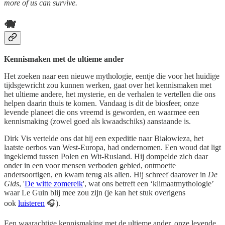
more of us can survive.
🐗
Kennismaken met de ultieme ander
Het zoeken naar een nieuwe mythologie, eentje die voor het huidige
tijdsgewricht zou kunnen werken, gaat over het kennismaken met
het ultieme andere, het mysterie, en de verhalen te vertellen die ons
helpen daarin thuis te komen. Vandaag is dit de biosfeer, onze
levende planeet die ons vreemd is geworden, en waarmee een
kennismaking (zowel goed als kwaadschiks) aanstaande is.
Dirk Vis vertelde ons dat hij een expeditie naar Białowieza, het
laatste oerbos van West-Europa, had ondernomen. Een woud dat ligt
ingeklemd tussen Polen en Wit-Rusland. Hij dompelde zich daar
onder in een voor mensen verboden gebied, ontmoette
andersoortigen, en kwam terug als alien. Hij schreef daarover in
De
Gids
, '
De witte zomereik
', wat ons betreft een ‘klimaatmythologie’
waar Le Guin blij mee zou zijn (je kan het stuk overigens
ook
luisteren
🎧).
Een waarachtige kennismaking met de ultieme ander, onze levende