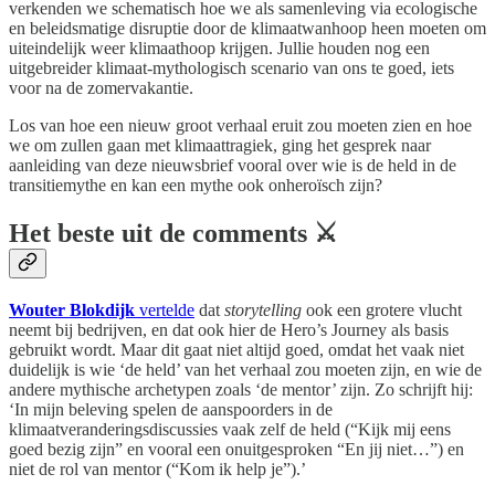
verkenden we schematisch hoe we als samenleving via ecologische
en beleidsmatige disruptie door de klimaatwanhoop heen moeten om
uiteindelijk weer klimaathoop krijgen. Jullie houden nog een
uitgebreider klimaat-mythologisch scenario van ons te goed, iets
voor na de zomervakantie.
Los van hoe een nieuw groot verhaal eruit zou moeten zien en hoe
we om zullen gaan met klimaattragiek, ging het gesprek naar
aanleiding van deze nieuwsbrief vooral over wie is de held in de
transitiemythe en kan een mythe ook onheroïsch zijn?
Het beste uit de comments ⚔️
Wouter Blokdijk
vertelde
dat
storytelling
ook een grotere vlucht
neemt bij bedrijven, en dat ook hier de Hero’s Journey als basis
gebruikt wordt. Maar dit gaat niet altijd goed, omdat het vaak niet
duidelijk is wie ‘de held’ van het verhaal zou moeten zijn, en wie de
andere mythische archetypen zoals ‘de mentor’ zijn. Zo schrijft hij:
‘In mijn beleving spelen de aanspoorders in de
klimaatveranderingsdiscussies vaak zelf de held (“Kijk mij eens
goed bezig zijn” en vooral een onuitgesproken “En jij niet…”) en
niet de rol van mentor (“Kom ik help je”).’