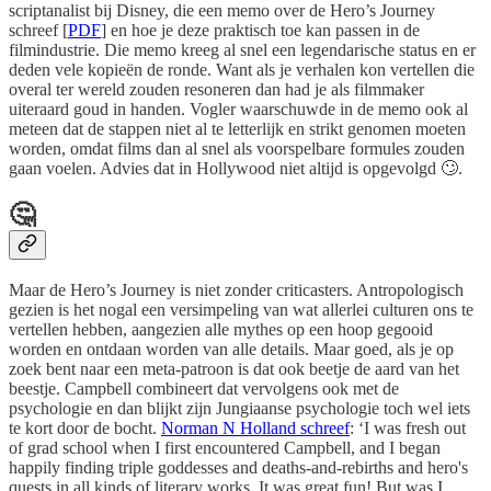
scriptanalist bij Disney, die een memo over de Hero’s Journey
schreef [
PDF
] en hoe je deze praktisch toe kan passen in de
filmindustrie. Die memo kreeg al snel een legendarische status en er
deden vele kopieën de ronde. Want als je verhalen kon vertellen die
overal ter wereld zouden resoneren dan had je als filmmaker
uiteraard goud in handen. Vogler waarschuwde in de memo ook al
meteen dat de stappen niet al te letterlijk en strikt genomen moeten
worden, omdat films dan al snel als voorspelbare formules zouden
gaan voelen. Advies dat in Hollywood niet altijd is opgevolgd 🙄.
🤔
Maar de Hero’s Journey is niet zonder criticasters. Antropologisch
gezien is het nogal een versimpeling van wat allerlei culturen ons te
vertellen hebben, aangezien alle mythes op een hoop gegooid
worden en ontdaan worden van alle details. Maar goed, als je op
zoek bent naar een meta-patroon is dat ook beetje de aard van het
beestje. Campbell combineert dat vervolgens ook met de
psychologie en dan blijkt zijn Jungiaanse psychologie toch wel iets
te kort door de bocht.
Norman N Holland schreef
: ‘I was fresh out
of grad school when I first encountered Campbell, and I began
happily finding triple goddesses and deaths-and-rebirths and hero's
quests in all kinds of literary works. It was great fun! But was I