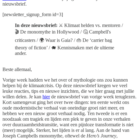
nieuwsbrief.
[newsletter_signup_form id=3]
In deze nieuwsbrief:
⚔️ Klimaat helden vs. mentoren /
🎬 De monomythe in Hollywood / 🤔 Campbell's
criticasters / 🌍 Waar is Gaia? / 👜 De ‘carrier bag
theory of fiction’ / 🐗 Kennismaken met de ultieme
ander.
Beste allemaal,
Vorige week hadden we het over of mythologie ons zou kunnen
helpen bij de klimaatcrisis. Op deze nieuwsbrief kregen we veel
leuke reacties, tips en nieuwe inzichten, die we hier graag met jullie
willen delen. Je kan
hier
de nieuwsbrief van vorige week teruglezen.
Kort samengevat ging het over twee dingen: ten eerste werkt ons
oude modernistische verhaal van oneindige groei niet meer, en
hebben we een nieuw groot verhaal nodig. Ten tweede is er een
noodzaak om tragiek en lijden een plek te geven in onze verhalen
over duurzaamheidstransitie, want een pijnloze transformatie is niet
(meer) mogelijk. Sterker, het lijden is er al lang. Aan de hand van
Joseph Campbells monomythe, oftewel de
Hero’s Journey
,