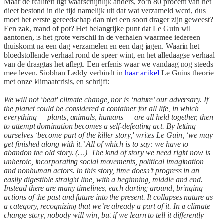
Maar de realiteit ligt waarschijnlijk anders, zo’n 80 procent van het
dieet bestond in die tijd namelijk uit dat wat verzameld werd, dus
moet het eerste gereedschap dan niet een soort drager zijn geweest?
Een zak, mand of pot? Het belangrijke punt dat Le Guin wil
aantonen, is het grote verschil in de verhalen waarmee iedereen
thuiskomt na een dag verzamelen en een dag jagen. Waarin het
bloedstollende verhaal rond de speer wint, en het alledaagse verhaal
van de draagtas het aflegt. Een erfenis waar we vandaag nog steeds
mee leven. Siobhan Leddy verbindt in
haar artikel
Le Guins theorie
met onze klimaatcrisis, en schrijft:
We will not ‘beat' climate change, nor is ‘nature’ our adversary. If
the planet could be considered a container for all life, in which
everything — plants, animals, humans — are all held together, then
to attempt domination becomes a self-defeating act. By letting
ourselves ‘become part of the killer story,' writes Le Guin, ‘we may
get finished along with it.’ All of which is to say: we have to
abandon the old story. (…) The kind of story we need right now is
unheroic, incorporating social movements, political imagination
and nonhuman actors. In this story, time doesn’t progress in an
easily digestible straight line, with a beginning, middle and end.
Instead there are many timelines, each darting around, bringing
actions of the past and future into the present. It collapses nature as
a category, recognizing that we’re already a part of it. In a climate
change story, nobody will win, but if we learn to tell it differently