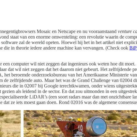
rennegentigbrowsers Mosaic en Netscape en nu vooraanstaand
venture ca
avond staat van een enorme omwenteling: een revolutie waarin de compute
; software zal de wereld opeten. Hoewel hij het in het artikel niet exp
e die in theorie iedere andere machine kan vervangen. (Check ook
BiP
een computer wil niet zeggen dat ingenieurs ook weten hoe dit moet. Z
ar dat wil niet zeggen dat het daarom niet gebeurt. Het zelfrijdende pro
A, het beroemde onderzoeksbureau van het Amerikaanse Ministerie van D
ondom de zelfrijdende auto. Maar het was de Grand Challenge van 02004 di
urs die in 02007 bij Google terechtkwamen, onder wiens uitgestrekte 
 gezien als leidend in de sector. En dat zou uitmonden in een uitgestrek
specialiseerde LiDAR’s (een soort radars maar dan met onzichtbare lase
gde dat ze iets moest gaan doen. Rond 02016 was de algemene consensus