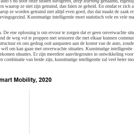
 auto’s nu door onze straten navigeren,
deep learning
genaamd, eigenlij
 waarop ze niet zijn getraind, dan falen ze geheid. En omdat er zich al
waarop ze worden getraind niet altijd even goed, dus dat maakt de zaak e
ingsgezind. Kunstmatige intelligentie moet statistisch vele en vele mal
. De ene oplossing is om ervoor te zorgen dat er geen onverwachte sit
rond de weg vol te proppen met sensoren die met elkaar kunnen communi
frastructuur en ons gedrag ooit aanpasten aan de komst van de auto, zou
 wél om kan gaan met onverwachte situaties. Kunstmatige intelligentie die
ekomen situaties. Er zijn meerdere aanvliegroutes in ontwikkeling voor 
een combinatie van beide zijn, kunstmatige intelligentie zal veel bete