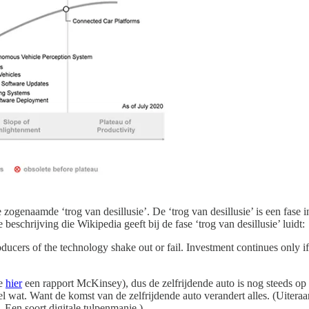
zogenaamde ‘trog van desillusie’. De ‘trog van desillusie’ is een fase 
beschrijving die Wikipedia geeft bij de fase ‘trog van desillusie’ luidt:
ducers of the technology shake out or fail. Investment continues only if 
ie
hier
een rapport McKinsey), dus de zelfrijdende auto is nog steeds op k
l wat. Want de komst van de zelfrijdende auto verandert alles. (Uiteraa
. Een soort digitale tulpenmanie.)