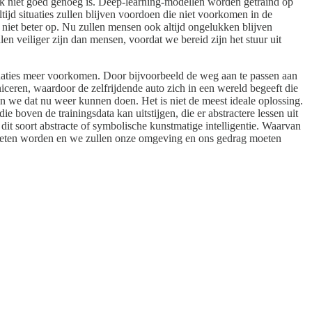
k niet goed genoeg is. Deep-learning-modellen worden getraind op
tijd situaties zullen blijven voordoen die niet voorkomen in de
r niet beter op. Nu zullen mensen ook altijd ongelukken blijven
en veiliger zijn dan mensen, voordat we bereid zijn het stuur uit
uaties meer voorkomen. Door bijvoorbeeld de weg aan te passen aan
ceren, waardoor de zelfrijdende auto zich in een wereld begeeft die
den we dat nu weer kunnen doen. Het is niet de meest ideale oplossing.
 boven de trainingsdata kan uitstijgen, die er abstractere lessen uit
dit soort abstracte of symbolische kunstmatige intelligentie. Waarvan
r moeten worden en we zullen onze omgeving en ons gedrag moeten