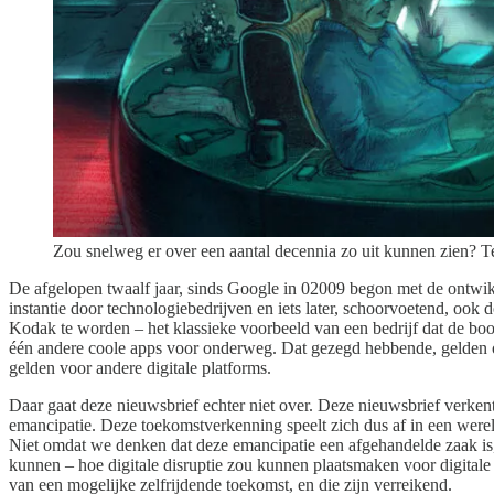
Zou snelweg er over een aantal decennia zo uit kunnen zien? 
De afgelopen twaalf jaar, sinds Google in 02009 begon met de ontwikk
instantie door technologiebedrijven en iets later, schoorvoetend, ook
Kodak te worden – het klassieke voorbeeld van een bedrijf dat de boot 
één andere coole apps voor onderweg. Dat gezegd hebbende, gelden ook
gelden voor andere digitale platforms.
Daar gaat deze nieuwsbrief echter niet over. Deze nieuwsbrief verkent
emancipatie. Deze toekomstverkenning speelt zich dus af in een werel
Niet omdat we denken dat deze emancipatie een afgehandelde zaak is,
kunnen – hoe digitale disruptie zou kunnen plaatsmaken voor digital
van een mogelijke zelfrijdende toekomst, en die zijn verreikend.