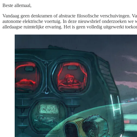
Beste allemaal,
Vandaag geen denkramen of abstracte filosofische verschuivingen. Va
autonome elektrische voertuig. In deze nieuwsbrief onderzoeken we w
alledaagse ruimtelijke ervaring. Het is geen volledig uitgewerkt toe