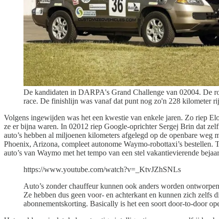
De kandidaten in DARPA's Grand Challenge van 02004. De rode
race. De finishlijn was vanaf dat punt nog zo'n 228 kilometer ri
Volgens ingewijden was het een kwestie van enkele jaren. Zo riep Elon
ze er bijna waren. In 02012 riep Google-oprichter Sergej Brin dat zel
auto’s hebben al miljoenen kilometers afgelegd op de openbare weg me
Phoenix, Arizona, compleet autonome Waymo-robottaxi’s bestellen. Taxi
auto’s van Waymo met het tempo van een stel vakantievierende bejaard
https://www.youtube.com/watch?v=_KtvJZhSNLs
Auto’s zonder chauffeur kunnen ook anders worden ontworpen. 
Ze hebben dus geen voor- en achterkant en kunnen zich zelfs di
abonnementskorting. Basically is het een soort door-to-door op