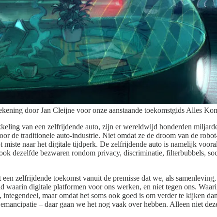
Tekening door Jan Cleijne voor onze aanstaande toekomstgids Alles Ko
eling van een zelfrijdende auto, zijn er wereldwijd honderden miljarde
 door de traditionele auto-industrie. Niet omdat ze de droom van de robo
miste naar het digitale tijdperk. De zelfrijdende auto is namelijk voora
 dezelfde bezwaren rondom privacy, discriminatie, filterbubbels, socia
 een zelfrijdende toekomst vanuit de premisse dat we, als samenleving, 
d waarin digitale platformen voor ons werken, en niet tegen ons. Waar
 integendeel, maar omdat het soms ook goed is om verder te kijken da
e emancipatie – daar gaan we het nog vaak over hebben. Alleen niet dez