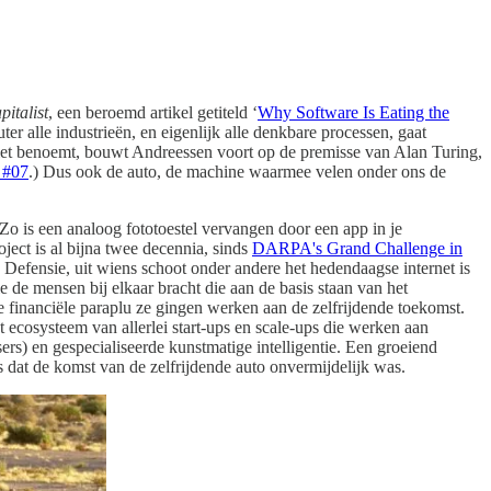
pitalist
, een beroemd artikel getiteld ‘
Why Software Is Eating the
r alle industrieën, en eigenlijk alle denkbare processen, gaat
liciet benoemt, bouwt Andreessen voort op de premisse van Alan Turing,
 #07
.) Dus ook de auto, de machine waarmee velen onder ons de
o is een analoog fototoestel vervangen door een app in je
ject is al bijna twee decennia, sinds
DARPA's Grand Challenge in
efensie, uit wiens schoot onder andere het hedendaagse internet is
e de mensen bij elkaar bracht die aan de basis staan van het
financiële paraplu ze gingen werken aan de zelfrijdende toekomst.
t ecosysteem van allerlei start-ups en scale-ups die werken aan
rs) en gespecialiseerde kunstmatige intelligentie. Een groeiend
 dat de komst van de zelfrijdende auto onvermijdelijk was.