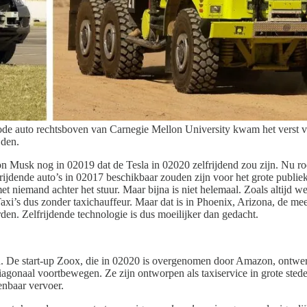
 auto rechtsboven van Carnegie Mellon University kwam het verst voo
jden.
 Musk nog in 02019 dat de Tesla in 02020 zelfrijdend zou zijn. Nu roep
frijdende auto’s in 02017 beschikbaar zouden zijn voor het grote publie
t niemand achter het stuur. Maar bijna is niet helemaal. Zoals altijd 
’s dus zonder taxichauffeur. Maar dat is in Phoenix, Arizona, de meest 
en. Zelfrijdende technologie is dus moeilijker dan gedacht.
De start-up Zoox, die in 02020 is overgenomen door Amazon, ontwerpt z
agonaal voortbewegen. Ze zijn ontworpen als taxiservice in grote sted
enbaar vervoer.