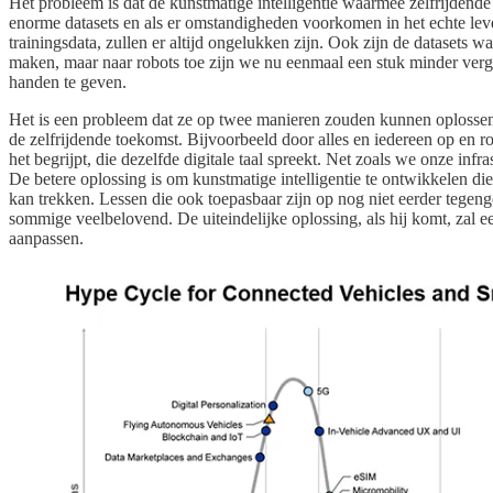
Het probleem is dat de kunstmatige intelligentie waarmee zelfrijdende
enorme datasets en als er omstandigheden voorkomen in het echte leven
trainingsdata, zullen er altijd ongelukken zijn. Ook zijn de datasets 
maken, maar naar robots toe zijn we nu eenmaal een stuk minder vergev
handen te geven.
Het is een probleem dat ze op twee manieren zouden kunnen oplossen
de zelfrijdende toekomst. Bijvoorbeeld door alles en iedereen op en 
het begrijpt, die dezelfde digitale taal spreekt. Net zoals we onze in
De betere oplossing is om kunstmatige intelligentie te ontwikkelen die
kan trekken. Lessen die ook toepasbaar zijn op nog niet eerder tegeng
sommige veelbelovend. De uiteindelijke oplossing, als hij komt, zal 
aanpassen.