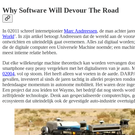
Why Software Will Devour The Road
In 02011 schreef internetpionier
Marc Andreessen
, de man achter ja
World
’. In zijn artikel betoogt Andreessen dat de wereld aan de voor
ontwrichten en uiteindelijk gaat overnemen. Alles zal digitaal worden
die de digitale computer een Universele Machine noemde; een machin
meest intieme relatie hebben.
Dat elke willekeurige machine theoretisch kan worden vervangen door 
smartphone easy peasy vergeleken met het digitaliseren van je auto. Ma
02004
, vol op stoom. Het heeft alleen wat voeten in de aarde. DARP
gevallen, investeert al sinds de jaren tachtig in allerlei projecten r
hedendaagse momentum in autonome mobiliteit. Het waren deze ingenie
Een project dat zou leiden tot Waymo, het bedrijf dat nog steeds wordt
zelfrijdende technologie. Denk aan gespecialiseerde computerchips, ge
ecosysteem dat uiteindelijk ook de gevestigde auto-industrie overtui