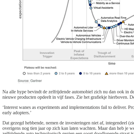
Na alle hype bevindt de zelfrijdende automobiel zich nu dan ook in de 
nieuwe producten opdeelt in vijf fases. Zie het grafiekje hierboven. De 
‘Interest wanes as experiments and implementations fail to deliver. Pro
early adopters.’
Dat gezegd hebbende, nemen de investeringen niet af, integendeel (z
overigens nog tien jaar op zich kan laten wachten. Maar dan heb je we
zelfrijdende auto technologisch gezien een soort doodlopende straat is