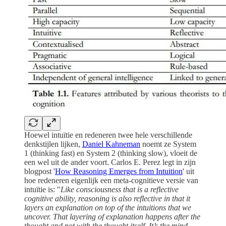
Hoewel intuïtie en redeneren twee hele verschillende
denkstijlen lijken,
Daniel Kahneman
noemt ze System
1 (thinking fast) en System 2 (thinking slow), vloeit de
een wel uit de ander voort. Carlos E. Perez legt in zijn
blogpost '
How Reasoning Emerges from Intuition
' uit
hoe redeneren eigenlijk een meta-cognitieve versie van
intuïtie is: "
Like consciousness that is a reflective
cognitive ability, reasoning is also reflective in that it
layers an explanation on top of the intuitions that we
uncover. That layering of explanation happens after the
thought and not with the thought itself. It’s the mind