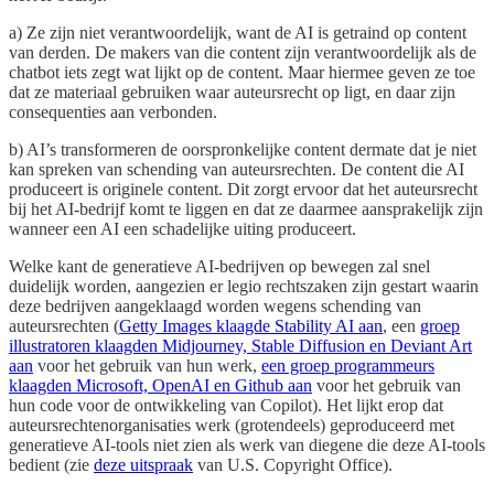
a) Ze zijn niet verantwoordelijk, want de AI is getraind op content
van derden. De makers van die content zijn verantwoordelijk als de
chatbot iets zegt wat lijkt op de content. Maar hiermee geven ze toe
dat ze materiaal gebruiken waar auteursrecht op ligt, en daar zijn
consequenties aan verbonden.
b) AI’s transformeren de oorspronkelijke content dermate dat je niet
kan spreken van schending van auteursrechten. De content die AI
produceert is originele content. Dit zorgt ervoor dat het auteursrecht
bij het AI-bedrijf komt te liggen en dat ze daarmee aansprakelijk zijn
wanneer een AI een schadelijke uiting produceert.
Welke kant de generatieve AI-bedrijven op bewegen zal snel
duidelijk worden, aangezien er legio rechtszaken zijn gestart waarin
deze bedrijven aangeklaagd worden wegens schending van
auteursrechten (
Getty Images klaagde Stability AI aan
, een
groep
illustratoren klaagden Midjourney, Stable Diffusion en Deviant Art
aan
voor het gebruik van hun werk,
een groep programmeurs
klaagden Microsoft, OpenAI en Github aan
voor het gebruik van
hun code voor de ontwikkeling van Copilot). Het lijkt erop dat
auteursrechtenorganisaties werk (grotendeels) geproduceerd met
generatieve AI-tools niet zien als werk van diegene die deze AI-tools
bedient (zie
deze uitspraak
van U.S. Copyright Office).