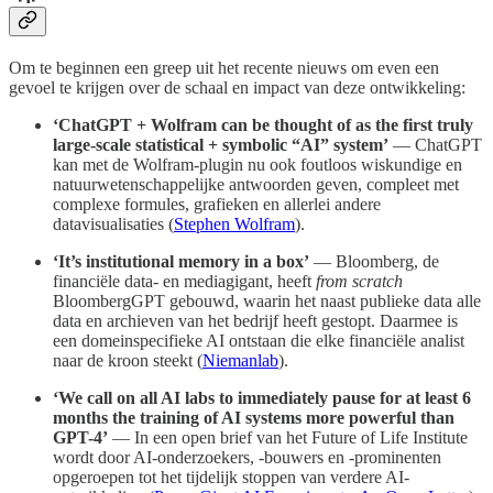
Om te beginnen een greep uit het recente nieuws om even een
gevoel te krijgen over de schaal en impact van deze ontwikkeling:
‘ChatGPT + Wolfram can be thought of as the first truly
large-scale statistical + symbolic “AI” system’
— ChatGPT
kan met de Wolfram-plugin nu ook foutloos wiskundige en
natuurwetenschappelijke antwoorden geven, compleet met
complexe formules, grafieken en allerlei andere
datavisualisaties (
Stephen Wolfram
).
‘It’s institutional memory in a box’
— Bloomberg, de
financiële data- en mediagigant, heeft
from scratch
BloombergGPT gebouwd, waarin het naast publieke data alle
data en archieven van het bedrijf heeft gestopt. Daarmee is
een domeinspecifieke AI ontstaan die elke financiële analist
naar de kroon steekt (
Niemanlab
).
‘We call on all AI labs to immediately pause for at least 6
months the training of AI systems more powerful than
GPT-4’
— In een open brief van het Future of Life Institute
wordt door AI-onderzoekers, -bouwers en -prominenten
opgeroepen tot het tijdelijk stoppen van verdere AI-