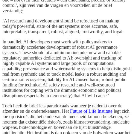
control’, zijn veel van de vragen en voorstellen uit de brief
verstandig:
‘AI research and development should be refocused on making
today’s powerful, state-of-the-art systems more accurate, safe,
interpretable, transparent, robust, aligned, trustworthy, and loyal.
In parallel, AI developers must work with policymakers to
dramatically accelerate development of robust AI governance
systems. These should at a minimum include: new and capable
regulatory authorities dedicated to AI; oversight and tracking of
highly capable AI systems and large pools of computational
capability; provenance and watermarking systems to help distinguish
real from synthetic and to track model leaks; a robust auditing and
certification ecosystem; liability for AI-caused harm; robust public
funding for technical AI safety research; and well-resourced
institutions for coping with the dramatic economic and political
disruptions (especially to democracy) that AI will cause.’
Toch heeft de brief iets paradoxaals wanneer je nadenkt over de
afzender en de ondertekenaars. Het
Future of Life Institute
legt zich
toe op risico’s die het einde van de mensheid kunnen betekenen, ze
noemen dat existentiële risico’s, zoals klimaatverandering, nucleaire
wapens, biotechnologie en bovenaan de lijst: kunstmatige
intelligentie. Het instituut is dan ook een van de bolwerken waar het