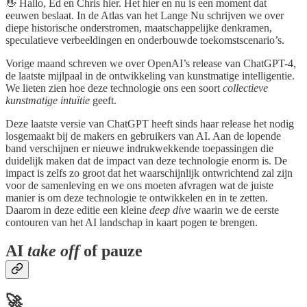
👋 Hallo, Ed en Chris hier. Het hier en nu is een moment dat
eeuwen beslaat. In de Atlas van het Lange Nu schrijven we over
diepe historische onderstromen, maatschappelijke denkramen,
speculatieve verbeeldingen en onderbouwde toekomstscenario’s.
Vorige maand schreven we over OpenAI’s release van ChatGPT-4,
de laatste mijlpaal in de ontwikkeling van kunstmatige intelligentie.
We lieten zien hoe deze technologie ons een soort
collectieve
kunstmatige intuïtie
geeft.
Deze laatste versie van ChatGPT heeft sinds haar release het nodig
losgemaakt bij de makers en gebruikers van AI. Aan de lopende
band verschijnen er nieuwe indrukwekkende toepassingen die
duidelijk maken dat de impact van deze technologie enorm is. De
impact is zelfs zo groot dat het waarschijnlijk ontwrichtend zal zijn
voor de samenleving en we ons moeten afvragen wat de juiste
manier is om deze technologie te ontwikkelen en in te zetten.
Daarom in deze editie een kleine
deep dive
waarin we de eerste
contouren van het AI landschap in kaart pogen te brengen.
AI
take off
of pauze
🚀