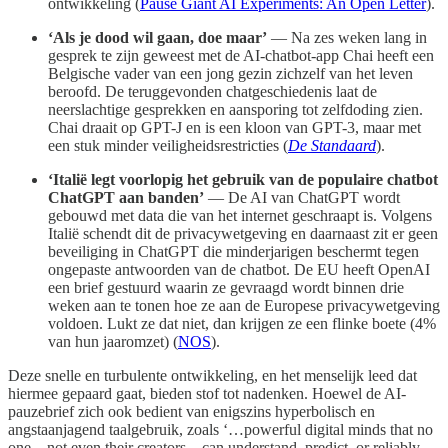
ontwikkeling (
Pause Giant AI Experiments: An Open Letter
).
‘Als je dood wil gaan, doe maar’
— Na zes weken lang in
gesprek te zijn geweest met de AI-chatbot-app Chai heeft een
Belgische vader van een jong gezin zichzelf van het leven
beroofd. De teruggevonden chatgeschiedenis laat de
neerslachtige gesprekken en aansporing tot zelfdoding zien.
Chai draait op GPT-J en is een kloon van GPT-3, maar met
een stuk minder veiligheidsrestricties (
De Standaard
).
‘Italië legt voorlopig het gebruik van de populaire chatbot
ChatGPT aan banden’
— De AI van ChatGPT wordt
gebouwd met data die van het internet geschraapt is. Volgens
Italië schendt dit de privacywetgeving en daarnaast zit er geen
beveiliging in ChatGPT die minderjarigen beschermt tegen
ongepaste antwoorden van de chatbot. De EU heeft OpenAI
een brief gestuurd waarin ze gevraagd wordt binnen drie
weken aan te tonen hoe ze aan de Europese privacywetgeving
voldoen. Lukt ze dat niet, dan krijgen ze een flinke boete (4%
van hun jaaromzet) (
NOS
).
Deze snelle en turbulente ontwikkeling, en het menselijk leed dat
hiermee gepaard gaat, bieden stof tot nadenken. Hoewel de AI-
pauzebrief zich ook bedient van enigszins hyperbolisch en
angstaanjagend taalgebruik, zoals ‘…powerful digital minds that no
one – not even their creators – can understand, predict, or reliably