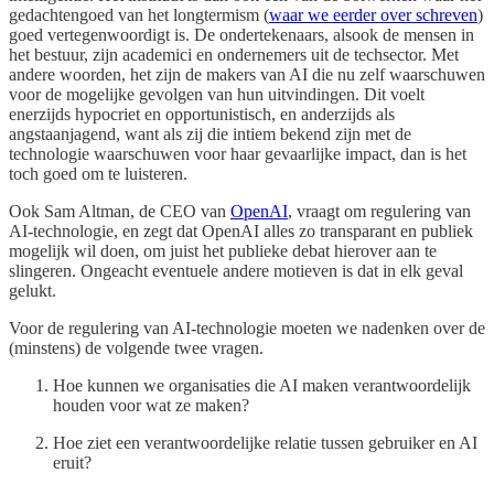
gedachtengoed van het longtermism (
waar we eerder over schreven
)
goed vertegenwoordigt is. De ondertekenaars, alsook de mensen in
het bestuur, zijn academici en ondernemers uit de techsector. Met
andere woorden, het zijn de makers van AI die nu zelf waarschuwen
voor de mogelijke gevolgen van hun uitvindingen. Dit voelt
enerzijds hypocriet en opportunistisch, en anderzijds als
angstaanjagend, want als zij die intiem bekend zijn met de
technologie waarschuwen voor haar gevaarlijke impact, dan is het
toch goed om te luisteren.
Ook Sam Altman, de CEO van
OpenAI
, vraagt om regulering van
AI-technologie, en zegt dat OpenAI alles zo transparant en publiek
mogelijk wil doen, om juist het publieke debat hierover aan te
slingeren. Ongeacht eventuele andere motieven is dat in elk geval
gelukt.
Voor de regulering van AI-technologie moeten we nadenken over de
(minstens) de volgende twee vragen.
Hoe kunnen we organisaties die AI maken verantwoordelijk
houden voor wat ze maken?
Hoe ziet een verantwoordelijke relatie tussen gebruiker en AI
eruit?