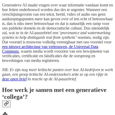
Generatieve AI maakt vragen over waar informatie vandaan komt en
hoe feiten onderbouwd worden dus des te urgenter. Wanneer een
verschijningsvorm van een tekst, beeld, video of audio ons geen
aanknopingspunten meer kan geven over of iets echt of betrouwbaar
is, dan is niks meer betrouwbaar en dat is natuurlijk een ramp voor
ons publieke domein en de democratische cultuur. Dus uiteindelijk
zal, wat ze in de AI-pauzebrief een ‘
provenance and watermarking
systems to help distinguish real from synthetic
’ noemen, nodig zijn.
Dat voorstel is trouwens volledig verenigbaar met ons voorstel voor
een nieuwe architectuur van vertrouwen, de Universal Data
Commons
, waarin media wordt voorzien van een bewijsketen van
verificaties, certificatie en falsificaties die de oorsprong en
bewerkingen van media registreren.
NB: Er zijn nog meer kritische punten over hoe AI-bedrijven te werk
gaan, een groep kritische AI-onderzoekers zette ze op een rijtje in
deze open brief
in reactie op de AI-pauzebrief.
Hoe werk je samen met een generatieve
‘collega’?