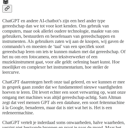
🤖
ChatGPT en andere AI-chatbot’s zijn een heel ander type
gereedschap dan we tot voor kort kenden. Ons gebruik van
computers, maar ook allerlei oudere technologie, maakte van ons
gebruikers, bestuurders en beoefenaars van gereedschappen en
instrumenten. Als gebruikers zaten wij aan de knopen, wij gaven de
commando’s en moesten de ‘taal’ van een specifiek soort
gereedschap leren om iets te kunnen maken met dat gereedschap. Of
het nu om een fotocamera, een tekstverwerker of een
muziekinstrument gaat, voor alle geldt: oefening baart kunst. Hoe
moeilijker en complexer het instrumentarium, hoe steiler de
leercurve.
ChatGPT daarentegen heeft onze taal geleerd, en we kunnen er mee
in gesprek gaan zonder dat we fundamenteel nieuwe vaardigheden
hoeven te leren. Dit levert echter een soort verwarring op, want onze
omgang met machines was altijd gereedschap-achtig. Sam Altman
zegt dat veel mensen GPT als een database, een soort feitenmachine
à la Google, benaderen, maar dat is niet wat het is. Het is een
redeneermachine.
ChatGPT vertelt je inderdaad soms onwaarheden, halve waarheden,
verzint niet-bestaande bronnen en praat je naar de mond. Maar het