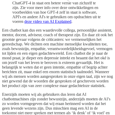
ChatGPT-4 in staat een betere versie van zichzelf te
zijn. Zie voor meer info over deze ontwikkelingen en
voorbeelden van hoe GPT-4 zelf in staat is software,
API's en andere AI's te gebruiken om opdrachten uit te
voeren
deze video van AI Explained
.
Een chatbot kan dus een waardevolle collega, persoonlijke assistent,
mentor, docent, adviseur, coach of therapeut zijn. En daar zit ook het
grootste gevaar volgens de criticasters: we vermenselijken het
gereedschap. We dichten een machine menselijke kwaliteiten toe,
zoals bewustzijn, empathie, verantwoordelijkheidsgevoel, vermogen
tot lijden en een eigen gedachtewereld. Een chatbot die je naar de
mond praat, je dieper een depressie intrekt en beaamt dat het oké is
om jezelf van het leven te beroven is extreem gevaarlijk. Het is
belangrijk te weten dat er geen intentie, empathie of begrip achter
berichten zit, maar enkel een enorm statistisch taalmodel. Wanneer
wij als mensen worden aangesproken in onze eigen taal, zijn we nog
niet gewend dat de woorden die gesproken of geschreven worden
het product zijn van zeer complexe maar gedachteloze statistiek.
Enerzijds moeten wij als gebruikers dus leren dat AI
chatbotmachines zijn zonder bewustzijn, anderzijds moeten de AI’s
zo worden vormgegeven dat wij eraan herinnerd worden dat het
geen levende wezens zijn. Dus misschien mag een AI in de
toekomst niet meer spreken met termen als ‘ik denk’ of ‘ik voel’ en