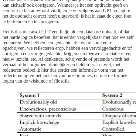
kan zichzelf ook corrigeren. Wanneer je het een opdracht geeft en
een fout in het antwoord vindt, en je vervolgens aan GPT vraagt of
het de opdracht correct heeft uitgevoerd, is het in staat de eigen fout
te herkennen en te corrigeren.
Het is dus niet alsof GPT een feitje uit een database ophaalt, of dat
het harde logica beoefent, het is eerder vergelijkbaar met hoe we zelf
redeneren. We hebben een gedachte, die we uitspreken of
opschrijven, we reflecteren erop, hebben een vervolggedachte en/of
corrigeren een vorige gedachte, krijgen een nieuwe associatie of een
nieuw inzicht, etc. Al denkende, schrijvende of pratende wordt het
verhaal of het argument duidelijker en helderder. Let wel, met
redeneren bedoel ik hier dus eerder een informele vorm van het
reflecteren op en het toetsten van onze intuïties, en niet de formele
logica van de wiskunde of filosofie.