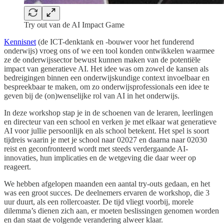
Try out van de AI Impact Game
Kennisnet
(de ICT-denktank en -bouwer voor het funderend
onderwijs) vroeg ons of we een tool konden ontwikkelen waarmee
ze de onderwijssector bewust kunnen maken van de potentiële
impact van generatieve AI. Het idee was om zowel de kansen als
bedreigingen binnen een onderwijskundige context invoelbaar en
bespreekbaar te maken, om zo onderwijsprofessionals een idee te
geven bij de (on)wenselijke rol van AI in het onderwijs.
In deze workshop stap je in de schoenen van de leraren, leerlingen
en directeur van een school en verken je met elkaar wat generatieve
AI voor jullie persoonlijk en als school betekent. Het spel is soort
tijdreis waarin je met je school naar 02027 en daarna naar 02030
reist en geconfronteerd wordt met steeds verdergaande AI-
innovaties, hun implicaties en de wetgeving die daar weer op
reageert.
We hebben afgelopen maanden een aantal try-outs gedaan, en het
was een groot succes. De deelnemers ervaren de workshop, die 3
uur duurt, als een rollercoaster. De tijd vliegt voorbij, morele
dilemma’s dienen zich aan, er moeten beslissingen genomen worden
en dan staat de volgende verandering alweer klaar.