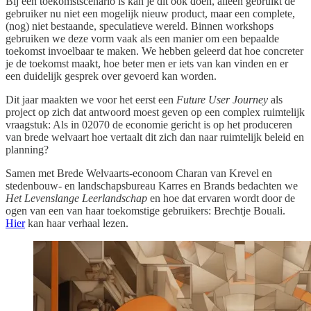
Bij een toekomstscenario is kan je dit ook doen, alleen gebruikt de
gebruiker nu niet een mogelijk nieuw product, maar een complete,
(nog) niet bestaande, speculatieve wereld. Binnen workshops
gebruiken we deze vorm vaak als een manier om een bepaalde
toekomst invoelbaar te maken. We hebben geleerd dat hoe concreter
je de toekomst maakt, hoe beter men er iets van kan vinden en er
een duidelijk gesprek over gevoerd kan worden.
Dit jaar maakten we voor het eerst een
Future User Journey
als
project op zich dat antwoord moest geven op een complex ruimtelijk
vraagstuk: Als in 02070 de economie gericht is op het produceren
van brede welvaart hoe vertaalt dit zich dan naar ruimtelijk beleid en
planning?
Samen met Brede Welvaarts-econoom Charan van Krevel en
stedenbouw- en landschapsbureau Karres en Brands bedachten we
Het Levenslange Leerlandschap
en hoe dat ervaren wordt door de
ogen van een van haar toekomstige gebruikers: Brechtje Bouali.
Hier
kan haar verhaal lezen.