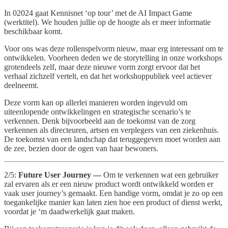
In 02024 gaat Kennisnet ‘op tour’ met de AI Impact Game
(werktitel). We houden jullie op de hoogte als er meer informatie
beschikbaar komt.
Voor ons was deze rollenspelvorm nieuw, maar erg interessant om te
ontwikkelen. Voorheen deden we de storytelling in onze workshops
grotendeels zelf, maar deze nieuwe vorm zorgt ervoor dat het
verhaal zichzelf vertelt, en dat het workshoppubliek veel actiever
deelneemt.
Deze vorm kan op allerlei manieren worden ingevuld om
uiteenlopende ontwikkelingen en strategische scenario’s te
verkennen. Denk bijvoorbeeld aan de toekomst van de zorg
verkennen als directeuren, artsen en verplegers van een ziekenhuis.
De toekomst van een landschap dat teruggegeven moet worden aan
de zee, bezien door de ogen van haar bewoners.
2/5:
Future User Journey —
Om te verkennen wat een gebruiker
zal ervaren als er een nieuw product wordt ontwikkeld worden er
vaak user journey’s gemaakt. Een handige vorm, omdat je zo op een
toegankelijke manier kan laten zien hoe een product of dienst werkt,
voordat je ‘m daadwerkelijk gaat maken.