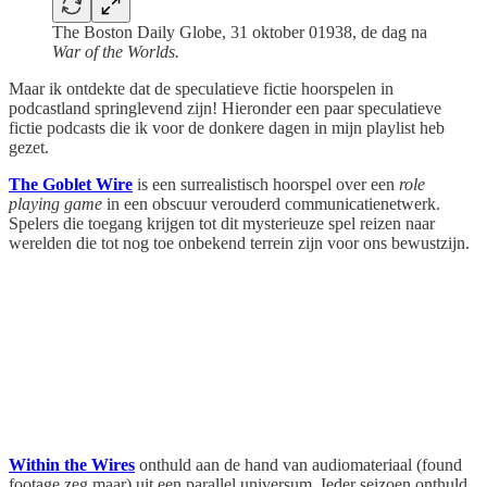
The Boston Daily Globe, 31 oktober 01938, de dag na
War of the Worlds.
Maar ik ontdekte dat de speculatieve fictie hoorspelen in
podcastland springlevend zijn! Hieronder een paar speculatieve
fictie podcasts die ik voor de donkere dagen in mijn playlist heb
gezet.
The Goblet Wire
is een surrealistisch hoorspel over een
role
playing game
in een obscuur verouderd communicatienetwerk.
Spelers die toegang krijgen tot dit mysterieuze spel reizen naar
werelden die tot nog toe onbekend terrein zijn voor ons bewustzijn.
Within the Wires
onthuld aan de hand van audiomateriaal (found
footage zeg maar) uit een parallel universum. Ieder seizoen onthuld