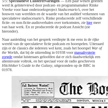
5/5:
Speculatieve Luisterervaringen
— Een paar weken geleden
werd ik geïnterviewd door podcast- en programmamaker Rinke
Vreeke voor haar onderzoeksproject
Stadscenario’s
, over het
bouwen van werelden en de waarde van het auditief verkennen van
speculatieve stadsscenario’s. Rinke produceerde zelf verschillende
fictie- en non-fictie-audioverhalen over toekomsten, zie
hier
meer
van haar werk. En ze produceerde de podcast Ansicht (zie
hieronder).
Naar aanleiding van het gesprek verdiepte ik me eens in de rijke
wereld van de speculatieve fictie podcasts en hoorspelen. Uiteraard
zijn er de classics die iedereen wel kent, zoals het hoorspel
War of
the Worlds
, dat bij de uitzending in 01938 voor
massahysterie
zorgde
omdat luisteraars geloofden dat er zich daadwerkelijk een
alieninvasie voltrok, en het speciaal voor de radio geschreven
Hitchhiker’s Guide to the Galaxy
, uitgezonden op de BBC in
01978.