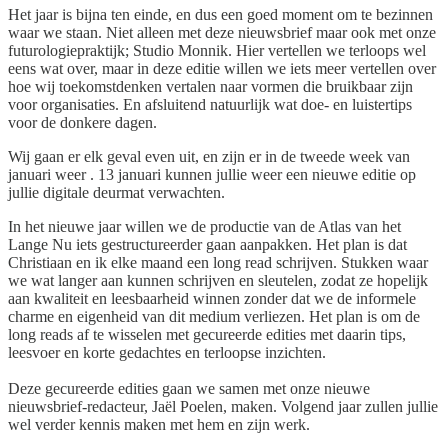
Het jaar is bijna ten einde, en dus een goed moment om te bezinnen
waar we staan. Niet alleen met deze nieuwsbrief maar ook met onze
futurologiepraktijk; Studio Monnik. Hier vertellen we terloops wel
eens wat over, maar in deze editie willen we iets meer vertellen over
hoe wij toekomstdenken vertalen naar vormen die bruikbaar zijn
voor organisaties. En afsluitend natuurlijk wat doe- en luistertips
voor de donkere dagen.
Wij gaan er elk geval even uit, en zijn er in de tweede week van
januari weer . 13 januari kunnen jullie weer een nieuwe editie op
jullie digitale deurmat verwachten.
In het nieuwe jaar willen we de productie van de Atlas van het
Lange Nu iets gestructureerder gaan aanpakken. Het plan is dat
Christiaan en ik elke maand een long read schrijven. Stukken waar
we wat langer aan kunnen schrijven en sleutelen, zodat ze hopelijk
aan kwaliteit en leesbaarheid winnen zonder dat we de informele
charme en eigenheid van dit medium verliezen. Het plan is om de
long reads af te wisselen met gecureerde edities met daarin tips,
leesvoer en korte gedachtes en terloopse inzichten.
Deze gecureerde edities gaan we samen met onze nieuwe
nieuwsbrief-redacteur, Jaël Poelen, maken. Volgend jaar zullen jullie
wel verder kennis maken met hem en zijn werk.