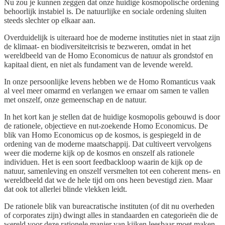
Nu zou je kunnen zeggen dat onze huidige kosmopolische ordening
behoorlijk instabiel is. De natuurlijke en sociale ordening sluiten
steeds slechter op elkaar aan.
Overduidelijk is uiteraard hoe de moderne instituties niet in staat zijn
de klimaat- en biodiversiteitcrisis te bezweren, omdat in het
wereldbeeld van de Homo Economicus de natuur als grondstof en
kapitaal dient, en niet als fundament van de levende wereld.
In onze persoonlijke levens hebben we de Homo Romanticus vaak
al veel meer omarmd en verlangen we ernaar om samen te vallen
met onszelf, onze gemeenschap en de natuur.
In het kort kan je stellen dat de huidige kosmopolis gebouwd is door
de rationele, objectieve en nut-zoekende Homo Economicus. De
blik van Homo Economicus op de kosmos, is gespiegeld in de
ordening van de moderne maatschappij. Dat cultiveert vervolgens
weer die moderne kijk op de kosmos en onszelf als rationele
individuen. Het is een soort feedbackloop waarin de kijk op de
natuur, samenleving en onszelf versmelten tot een coherent mens- en
wereldbeeld dat we de hele tijd om ons heen bevestigd zien. Maar
dat ook tot allerlei blinde vlekken leidt.
De rationele blik van bureacratische instituten (of dit nu overheden
of corporates zijn) dwingt alles in standaarden en categorieën die de
wereld voor deze rationele manier van kijken leesbaar moet maken.