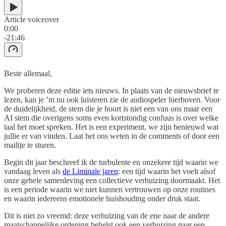
Article voiceover
0:00
-21:46
Beste allemaal,
We proberen deze editie iets nieuws. In plaats van de nieuwsbrief te
lezen, kan je ’m nu ook luisteren zie de audiospeler hierboven. Voor
de duidelijkheid, de stem die je hoort is niet een van ons maar een
AI stem die overigens soms even kortstondig confuus is over welke
taal het moet spreken. Het is een experiment, we zijn benieuwd wat
jullie er van vinden. Laat het ons weten in de comments of door een
mailtje te sturen.
Begin dit jaar beschreef ik de turbulente en onzekere tijd waarin we
vandaag leven als
de Liminale jaren
: een tijd waarin het voelt alsof
onze gehele samenleving een collectieve verhuizing doormaakt. Het
is een periode waarin we niet kunnen vertrouwen op onze routines
en waarin iedereens emotionele huishouding onder druk staat.
Dit is niet zo vreemd: deze verhuizing van de ene naar de andere
maatschappelijke ordening behelst ook een verhuizing naar een