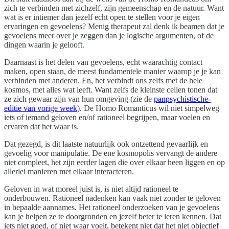
zich te verbinden met zichzelf, zijn gemeenschap en de natuur. Want
wat is er intiemer dan jezelf echt open te stellen voor je eigen
ervaringen en gevoelens? Menig therapeut zal denk ik beamen dat je
gevoelens meer over je zeggen dan je logische argumenten, of de
dingen waarin je gelooft.
Daarnaast is het delen van gevoelens, echt waarachtig contact
maken, open staan, de meest fundamentele manier waarop je je kan
verbinden met anderen. En, het verbindt ons zelfs met de hele
kosmos, met alles wat leeft. Want zelfs de kleinste cellen tonen dat
ze zich gewaar zijn van hun omgeving (zie de
panpsychistische-
editie van vorige week
). De Homo Romanticus wil niet simpelweg
iets of iemand geloven en/of rationeel begrijpen, maar voelen en
ervaren dat het waar is.
Dat gezegd, is dit laatste natuurlijk ook ontzettend gevaarlijk en
gevoelig voor manipulatie. De ene kosmopolis vervangt de andere
niet compleet, het zijn eerder lagen die over elkaar heen liggen en op
allerlei manieren met elkaar interacteren.
Geloven in wat moreel juist is, is niet altijd rationeel te
onderbouwen. Rationeel nadenken kan vaak niet zonder te geloven
in bepaalde aannames. Het rationeel onderzoeken van je gevoelens
kan je helpen ze te doorgronden en jezelf beter te leren kennen. Dat
iets niet goed, of niet waar voelt, betekent niet dat het niet objectief