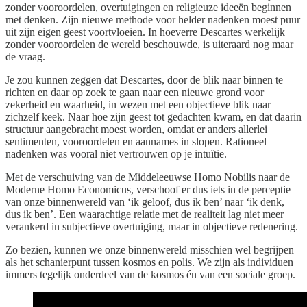
zonder vooroordelen, overtuigingen en religieuze ideeën beginnen
met denken. Zijn nieuwe methode voor helder nadenken moest puur
uit zijn eigen geest voortvloeien. In hoeverre Descartes werkelijk
zonder vooroordelen de wereld beschouwde, is uiteraard nog maar
de vraag.
Je zou kunnen zeggen dat Descartes, door de blik naar binnen te
richten en daar op zoek te gaan naar een nieuwe grond voor
zekerheid en waarheid, in wezen met een objectieve blik naar
zichzelf keek. Naar hoe zijn geest tot gedachten kwam, en dat daarin
structuur aangebracht moest worden, omdat er anders allerlei
sentimenten, vooroordelen en aannames in slopen. Rationeel
nadenken was vooral niet vertrouwen op je intuïtie.
Met de verschuiving van de Middeleeuwse Homo Nobilis naar de
Moderne Homo Economicus, verschoof er dus iets in de perceptie
van onze binnenwereld van ‘ik geloof, dus ik ben’ naar ‘ik denk,
dus ik ben’. Een waarachtige relatie met de realiteit lag niet meer
verankerd in subjectieve overtuiging, maar in objectieve redenering.
Zo bezien, kunnen we onze binnenwereld misschien wel begrijpen
als het schanierpunt tussen kosmos en polis. We zijn als individuen
immers tegelijk onderdeel van de kosmos én van een sociale groep.