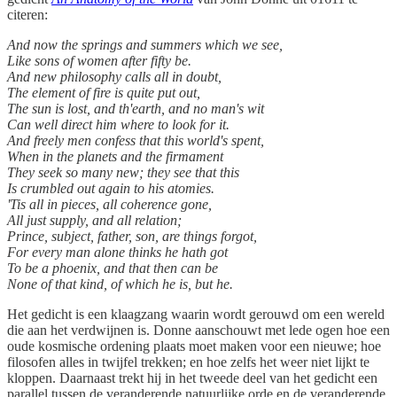
citeren:
And now the springs and summers which we see,
Like sons of women after fifty be.
And new philosophy calls all in doubt,
The element of fire is quite put out,
The sun is lost, and th'earth, and no man's wit
Can well direct him where to look for it.
And freely men confess that this world's spent,
When in the planets and the firmament
They seek so many new; they see that this
Is crumbled out again to his atomies.
'Tis all in pieces, all coherence gone,
All just supply, and all relation;
Prince, subject, father, son, are things forgot,
For every man alone thinks he hath got
To be a phoenix, and that then can be
None of that kind, of which he is, but he.
Het gedicht is een klaagzang waarin wordt gerouwd om een wereld
die aan het verdwijnen is. Donne aanschouwt met lede ogen hoe een
oude kosmische ordening plaats moet maken voor een nieuwe; hoe
filosofen alles in twijfel trekken; en hoe zelfs het weer niet lijkt te
kloppen. Daarnaast trekt hij in het tweede deel van het gedicht een
parallel tussen de veranderende natuurlijke orde en de veranderende