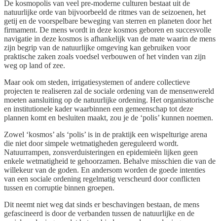
De kosmopolis van veel pre-moderne culturen bestaat uit de
natuurlijke orde van bijvoorbeeld de ritmes van de seizoenen, het
getij en de voorspelbare beweging van sterren en planeten door het
firmament. De mens wordt in deze kosmos geboren en succesvolle
navigatie in deze kosmos is afhankelijk van de mate waarin de mens
zijn begrip van de natuurlijke omgeving kan gebruiken voor
praktische zaken zoals voedsel verbouwen of het vinden van zijn
weg op land of zee.
Maar ook om steden, irrigatiesystemen of andere collectieve
projecten te realiseren zal de sociale ordening van de mensenwereld
moeten aansluiting op de natuurlijke ordening. Het organisatorische
en institutionele kader waarbinnen een gemeenschap tot deze
plannen komt en besluiten maakt, zou je de ‘polis’ kunnen noemen.
Zowel ‘kosmos’ als ‘polis’ is in de praktijk een wispelturige arena
die niet door simpele wetmatigheden gereguleerd wordt.
Natuurrampen, zonsverduisteringen en epidemieën lijken geen
enkele wetmatigheid te gehoorzamen. Behalve misschien die van de
willekeur van de goden. En andersom worden de goede intenties
van een sociale ordening regelmatig verscheurd door conflicten
tussen en corruptie binnen groepen.
Dit neemt niet weg dat sinds er beschavingen bestaan, de mens
gefascineerd is door de verbanden tussen de natuurlijke en de