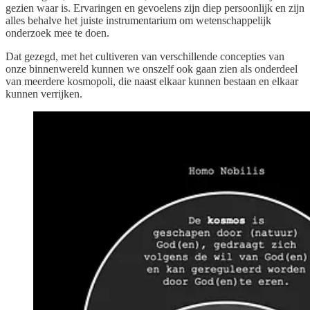
gezien waar is. Ervaringen en gevoelens zijn diep persoonlijk en zijn
alles behalve het juiste instrumentarium om wetenschappelijk
onderzoek mee te doen.
Dat gezegd, met het cultiveren van verschillende concepties van
onze binnenwereld kunnen we onszelf ook gaan zien als onderdeel
van meerdere kosmopoli, die naast elkaar kunnen bestaan en elkaar
kunnen verrijken.