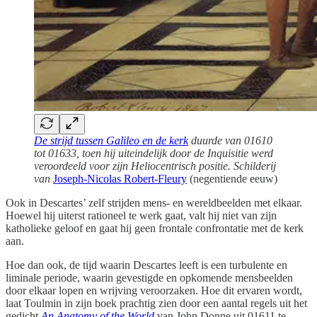
De strijd tussen Galileo en de kerk
duurde van 01610
tot 01633, toen hij uiteindelijk door de Inquisitie werd
veroordeeld voor zijn Heliocentrisch positie. Schilderij
van
Joseph-Nicolas Robert-Fleury
(negentiende eeuw)
Ook in Descartes’ zelf strijden mens- en wereldbeelden met elkaar.
Hoewel hij uiterst rationeel te werk gaat, valt hij niet van zijn
katholieke geloof en gaat hij geen frontale confrontatie met de kerk
aan.
Hoe dan ook, de tijd waarin Descartes leeft is een turbulente en
liminale periode, waarin gevestigde en opkomende mensbeelden
door elkaar lopen en wrijving veroorzaken. Hoe dit ervaren wordt,
laat Toulmin in zijn boek prachtig zien door een aantal regels uit het
gedicht
An Anatomy of the World
van John Donne uit 01611 te