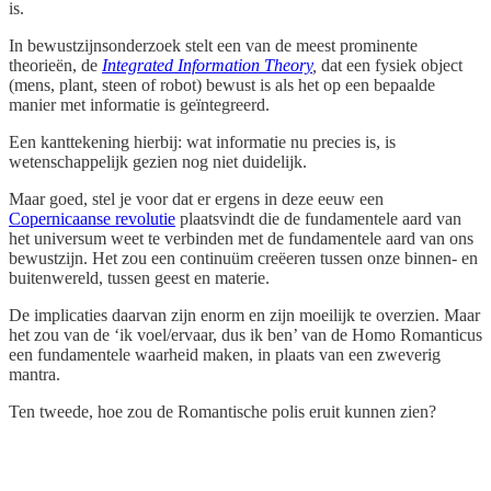
is.
In bewustzijnsonderzoek stelt een van de meest prominente
theorieën, de
Integrated Information Theory
,
dat een fysiek object
(mens, plant, steen of robot) bewust is als het op een bepaalde
manier met informatie is geïntegreerd.
Een kanttekening hierbij: wat informatie nu precies is, is
wetenschappelijk gezien nog niet duidelijk.
Maar goed, stel je voor dat er ergens in deze eeuw een
Copernicaanse revolutie
plaatsvindt die de fundamentele aard van
het universum weet te verbinden met de fundamentele aard van ons
bewustzijn. Het zou een continuüm creëeren tussen onze binnen- en
buitenwereld, tussen geest en materie.
De implicaties daarvan zijn enorm en zijn moeilijk te overzien. Maar
het zou van de ‘ik voel/ervaar, dus ik ben’ van de Homo Romanticus
een fundamentele waarheid maken, in plaats van een zweverig
mantra.
Ten tweede, hoe zou de Romantische polis eruit kunnen zien?