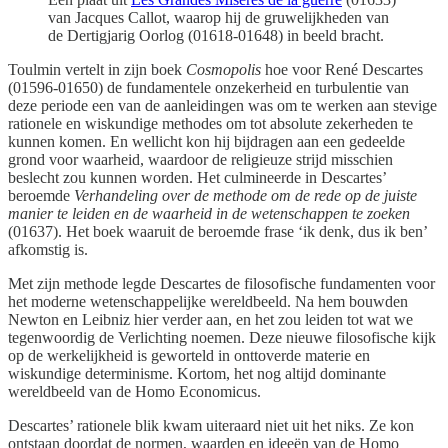
van Jacques Callot, waarop hij de gruwelijkheden van
de Dertigjarig Oorlog (01618-01648) in beeld bracht.
Toulmin vertelt in zijn boek
Cosmopolis
hoe voor René Descartes
(01596-01650) de fundamentele onzekerheid en turbulentie van
deze periode een van de aanleidingen was om te werken aan stevige
rationele en wiskundige methodes om tot absolute zekerheden te
kunnen komen. En wellicht kon hij bijdragen aan een gedeelde
grond voor waarheid, waardoor de religieuze strijd misschien
beslecht zou kunnen worden. Het culmineerde in Descartes’
beroemde
Verhandeling over de methode om de rede op de juiste
manier te leiden en de waarheid in de wetenschappen te zoeken
(01637). Het boek waaruit de beroemde frase ‘ik denk, dus ik ben’
afkomstig is.
Met zijn methode legde Descartes de filosofische fundamenten voor
het moderne wetenschappelijke wereldbeeld. Na hem bouwden
Newton en Leibniz hier verder aan, en het zou leiden tot wat we
tegenwoordig de Verlichting noemen. Deze nieuwe filosofische kijk
op de werkelijkheid is geworteld in onttoverde materie en
wiskundige determinisme. Kortom, het nog altijd dominante
wereldbeeld van de Homo Economicus.
Descartes’ rationele blik kwam uiteraard niet uit het niks. Ze kon
ontstaan doordat de normen, waarden en ideeën van de Homo