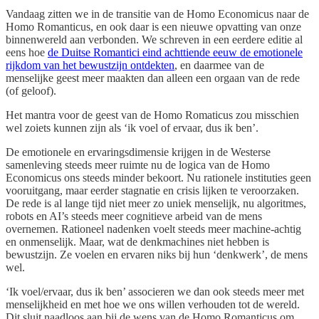
Vandaag zitten we in de transitie van de Homo Economicus naar de
Homo Romanticus, en ook daar is een nieuwe opvatting van onze
binnenwereld aan verbonden. We schreven in een eerdere editie al
eens hoe
de Duitse Romantici eind achttiende eeuw de emotionele
rijkdom van het bewustzijn ontdekten
, en daarmee van de
menselijke geest meer maakten dan alleen een orgaan van de rede
(of geloof).
Het mantra voor de geest van de Homo Romaticus zou misschien
wel zoiets kunnen zijn als ‘ik voel of ervaar, dus ik ben’.
De emotionele en ervaringsdimensie krijgen in de Westerse
samenleving steeds meer ruimte nu de logica van de Homo
Economicus ons steeds minder bekoort. Nu rationele instituties geen
vooruitgang, maar eerder stagnatie en crisis lijken te veroorzaken.
De rede is al lange tijd niet meer zo uniek menselijk, nu algoritmes,
robots en AI’s steeds meer cognitieve arbeid van de mens
overnemen. Rationeel nadenken voelt steeds meer machine-achtig
en onmenselijk. Maar, wat de denkmachines niet hebben is
bewustzijn. Ze voelen en ervaren niks bij hun ‘denkwerk’, de mens
wel.
‘Ik voel/ervaar, dus ik ben’ associeren we dan ook steeds meer met
menselijkheid en met hoe we ons willen verhouden tot de wereld.
Dit sluit naadloos aan bij de wens van de Homo Romanticus om