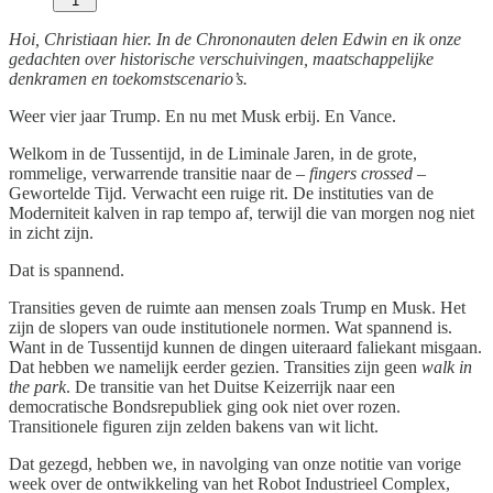
1
Hoi, Christiaan hier. In de Chrononauten delen Edwin en ik onze
gedachten over historische verschuivingen, maatschappelijke
denkramen en toekomstscenario’s.
Weer vier jaar Trump. En nu met Musk erbij. En Vance.
Welkom in de Tussentijd, in de Liminale Jaren, in de grote,
rommelige, verwarrende transitie naar de –
fingers crossed
–
Gewortelde Tijd. Verwacht een ruige rit. De instituties van de
Moderniteit kalven in rap tempo af, terwijl die van morgen nog niet
in zicht zijn.
Dat is spannend.
Transities geven de ruimte aan mensen zoals Trump en Musk. Het
zijn de slopers van oude institutionele normen. Wat spannend is.
Want in de Tussentijd kunnen de dingen uiteraard faliekant misgaan.
Dat hebben we namelijk eerder gezien. Transities zijn geen
walk in
the park
. De transitie van het Duitse Keizerrijk naar een
democratische Bondsrepubliek ging ook niet over rozen.
Transitionele figuren zijn zelden bakens van wit licht.
Dat gezegd, hebben we, in navolging van onze notitie van vorige
week over de ontwikkeling van het Robot Industrieel Complex,