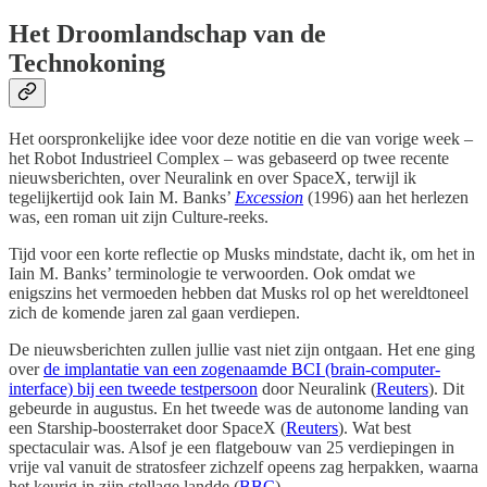
Het Droomlandschap van de
Technokoning
Het oorspronkelijke idee voor deze notitie en die van vorige week –
het Robot Industrieel Complex – was gebaseerd op twee recente
nieuwsberichten, over Neuralink en over SpaceX, terwijl ik
tegelijkertijd ook Iain M. Banks’
Excession
(1996) aan het herlezen
was, een roman uit zijn Culture-reeks.
Tijd voor een korte reflectie op Musks mindstate, dacht ik, om het in
Iain M. Banks’ terminologie te verwoorden. Ook omdat we
enigszins het vermoeden hebben dat Musks rol op het wereldtoneel
zich de komende jaren zal gaan verdiepen.
De nieuwsberichten zullen jullie vast niet zijn ontgaan. Het ene ging
over
de implantatie van een zogenaamde BCI (brain-computer-
interface) bij een tweede testpersoon
door Neuralink (
Reuters
). Dit
gebeurde in augustus. En het tweede was de autonome landing van
een Starship-boosterraket door SpaceX (
Reuters
). Wat best
spectaculair was. Alsof je een flatgebouw van 25 verdiepingen in
vrije val vanuit de stratosfeer zichzelf opeens zag herpakken, waarna
het keurig in zijn stellage landde (
BBC
).