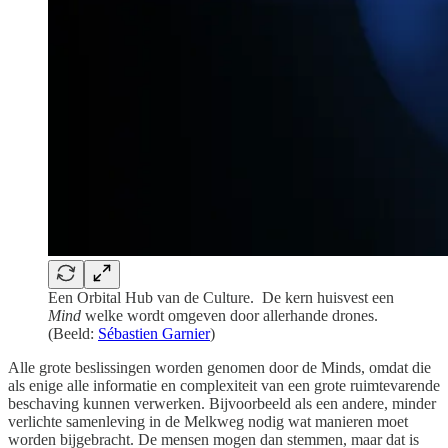
Een Orbital Hub van de Culture. De kern huisvest een
Mind
welke wordt omgeven door allerhande drones.
(Beeld:
Sébastien Garnier
)
Alle grote beslissingen worden genomen door de Minds, omdat die
als enige alle informatie en complexiteit van een grote ruimtevarende
beschaving kunnen verwerken. Bijvoorbeeld als een andere, minder
verlichte samenleving in de Melkweg nodig wat manieren moet
worden bijgebracht. De mensen mogen dan stemmen, maar dat is