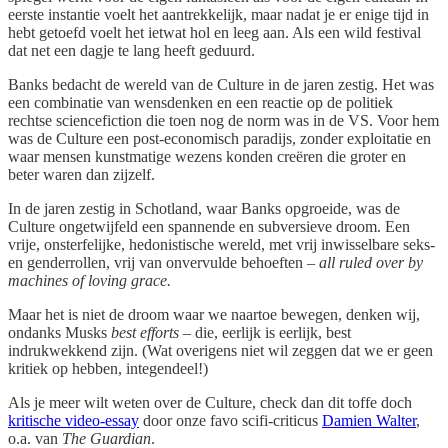
eerste instantie voelt het aantrekkelijk, maar nadat je er enige tijd in
hebt getoefd voelt het ietwat hol en leeg aan. Als een wild festival
dat net een dagje te lang heeft geduurd.
Banks bedacht de wereld van de Culture in de jaren zestig. Het was
een combinatie van wensdenken en een reactie op de politiek
rechtse sciencefiction die toen nog de norm was in de VS. Voor hem
was de Culture een post-economisch paradijs, zonder exploitatie en
waar mensen kunstmatige wezens konden creëren die groter en
beter waren dan zijzelf.
In de jaren zestig in Schotland, waar Banks opgroeide, was de
Culture ongetwijfeld een spannende en subversieve droom. Een
vrije, onsterfelijke, hedonistische wereld, met vrij inwisselbare seks-
en genderrollen, vrij van onvervulde behoeften –
all ruled over by
machines of loving grace.
Maar het is niet de droom waar we naartoe bewegen, denken wij,
ondanks Musks
best efforts
– die, eerlijk is eerlijk, best
indrukwekkend zijn. (Wat overigens niet wil zeggen dat we er geen
kritiek op hebben, integendeel!)
Als je meer wilt weten over de Culture, check dan dit toffe doch
kritische video-essay
door onze favo scifi-criticus
Damien Walter
,
o.a. van
The Guardian
.