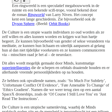
Een ringwereld is een speculatief megabouwwerk in de
ruimte en een bekende scifi-trope, vooral bekend door
de roman
Ringworld
van Larry Niven. Het concept
kent een lange geschiedenis. Zie bijvoorbeeld ook de
Dyson Sphere
. (Beeld:
Orbit Books
)
De Culture is een utopie waarin individuen zo oud worden als ze
zelf willen en alles kunnen worden en krijgen wat hun hartje
begeert. Ze kunnen bijvoorbeeld van gender of sekse veranderen via
meditatie, ze kunnen hun lichaam en uiterlijk aanpassen al gelang
hun al dan niet tijdelijke voorkeuren en ze kunnen communiceren
via – misschien raad je het al – de neurolace.
Dit alles wordt mogelijk gemaakt door Minds, kunstmatige
superintelligenties
die de schepen en orbitals draaiende houden en er
allerhande vreemde persoonlijkheden op na houden.
Ze hebben ook opvallende namen, zoals: ‘So Much For Subtlety’,
‘Unfortunate Conflict Of Evidence’, ‘Fate Amenable To Change’ of
‘Ethics Gradient’. Namen die we weer terug zien op een aantal
SpaceX droneships, zoals de ‘Of Course I Still Love You’ en ‘Just
Read The Instructions’.
De Culture is een utopische samenleving, waarbij de Minds
praktisch goden zijn en de mensheid is teruggebracht tot een triljoen