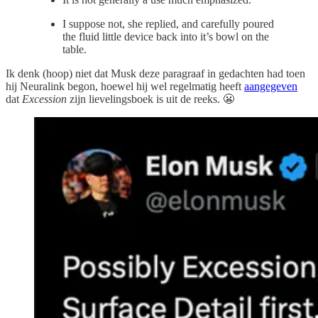
I suppose not, she replied, and carefully poured
the fluid little device back into it’s bowl on the
table.
Ik denk (hoop) niet dat Musk deze paragraaf in gedachten had toen
hij Neuralink begon, hoewel hij wel regelmatig heeft
aangegeven
dat
Excession
zijn lievelingsboek is uit de reeks. 😬