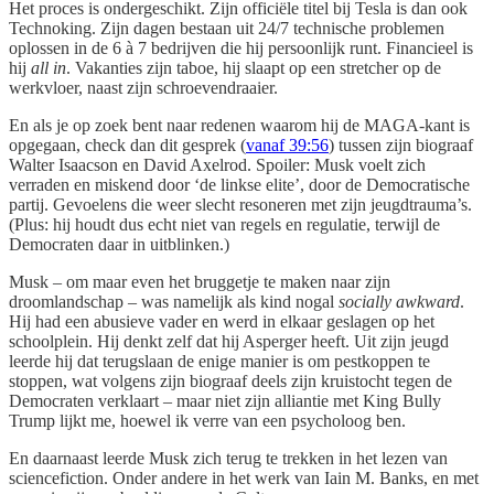
Het proces is ondergeschikt. Zijn officiële titel bij Tesla is dan ook
Technoking. Zijn dagen bestaan uit 24/7 technische problemen
oplossen in de 6 à 7 bedrijven die hij persoonlijk runt. Financieel is
hij
all in
. Vakanties zijn taboe, hij slaapt op een stretcher op de
werkvloer, naast zijn schroevendraaier.
En als je op zoek bent naar redenen waarom hij de MAGA-kant is
opgegaan, check dan dit gesprek (
vanaf 39:56
) tussen zijn biograaf
Walter Isaacson en David Axelrod. Spoiler: Musk voelt zich
verraden en miskend door ‘de linkse elite’, door de Democratische
partij. Gevoelens die weer slecht resoneren met zijn jeugdtrauma’s.
(Plus: hij houdt dus echt niet van regels en regulatie, terwijl de
Democraten daar in uitblinken.)
Musk – om maar even het bruggetje te maken naar zijn
droomlandschap – was namelijk als kind nogal
socially awkward
.
Hij had een abusieve vader en werd in elkaar geslagen op het
schoolplein. Hij denkt zelf dat hij Asperger heeft. Uit zijn jeugd
leerde hij dat terugslaan de enige manier is om pestkoppen te
stoppen, wat volgens zijn biograaf deels zijn kruistocht tegen de
Democraten verklaart – maar niet zijn alliantie met King Bully
Trump lijkt me, hoewel ik verre van een psycholoog ben.
En daarnaast leerde Musk zich terug te trekken in het lezen van
sciencefiction. Onder andere in het werk van Iain M. Banks, en met