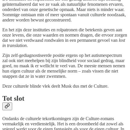
geïnternaliseerd dat we ze vaak als natuurlijke fenomenen ervaren,
onderdeel van onze genetische opmaak. Maar niets is minder waar.
Sommige ontstaan min of meer spontaan vanuit culturele noodzaak,
andere worden bewust geconstrueerd.
En het zijn deze instituties en rolpatronen die betekenis geven aan
onze levens, die onze waarden en normen dragen, die ervoor zorgen
dat we niet verdwaasd rondwalen in een permanent gevoel van
lost
in translation
.
Zijn zelf-gediagnostiseerde positie ergens op het autismespectrum
zal ook niet meehelpen bij zijn blindheid voor sociaal gedrag, maar
goed, nu maak ik er wellicht te veel van. De meeste mensen nemen
hun eigen cultuur als de menselijke norm – zoals vissen die niet
snappen dat ze in water zwemmen.
Deze culturele blinde vlek deelt Musk dus met de Culture.
Tot slot
Ondanks de culturele tekortkomingen zijn de Culture-romans
vermakelijk en verdienstelijk. Het is een droombeeld dat zowel als
spiegel werkt voor de eigen fantasieën als voor de eigen cultuur. In