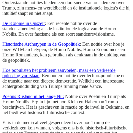
Onderstaande notities bieden een doorsnede van ons denken over
Trump, zijn mens- en wereldbeeld en de institutionele logica’s die hij
intuïtief snapt en niet snapt.
De Kolonie in Onszelf
: Een recente notitie over de
standensamenleving als de institutionele logica van de Homo
Nobilis. En over fascisme als een soort standenrevisionisme.
Historische Archetypen in de Geopolitiek
: Een notitie over hoe je
onze WTM-archetypen, de Homo Nobilis, Homo Economicus en
Homo Romanticus, kan gebruiken als denkraam in de duiding van
de geopolitiek.
Hoe populisten het probleem aanvoelen, maar een verkeerde
oplossing voorstaan
: Een oudere notitie over techno-populisme en
de transitie naar een diepere democratie. Wellicht een interessante
achtergrondduiding van Trumps running mate Vance.
Poetins Rusland in het lange Nu:
Notitie over Poetin en Trump als
Homo Nobilis. Erg in lijn met hoe Klein en Haberman Trump
beschrijven. Het is geschreven in reactie op de inval in Oekraïne, en
het biedt wat historisch-futuristische context.
Er is in de media al veel gespeculeerd over hoe Trump de
verkiezingen kon winnen, volgens ons is de historisch-futuristische