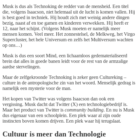
Musk is dus als Technoking de redder van de mensheid. Een titel
die, volgens Isaacson, niet helemaal uit de lucht is komen vallen. Hij
is best goed in techniek. Hij houdt zich met weinig andere dingen
bezig, naast af en toe gamen en kinderen verwekken. Hij heeft er
12, naar het schijnt. (Volgens Musk moeten er namelijk meer
mensen komen. Veel meer. Het zonnestelsel, de Melkweg, het Virgo
Supercluster, het hele Universum en zelfs het Multiversum wachten
op ons…)
Musk is dus een soort Mind, een lichaamloos gedematerialiseerd
brein dat alles in goede banen leidt voor de rest van de armzalige
aardse stervelingen.
Maar de zelfgekroonde Technoking is zeker geen Cultureking –
culture in de antropologische zin van het woord. Menselijk gedrag is
namelijk een mysterie voor de man.
Het kopen van Twitter was volgens Isaacson dan ook een
vergissing. Musk dacht dat Twitter (X) een technologiebedrijf is.
Maar het product van Twitter is
community building
. En nu is Musk
dus eigenaar van een schoolplein. Een plek waar al zijn oude
instincten boven komen drijven. Een plek waar hij terugslaat.
Cultuur is meer dan Technologie