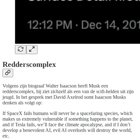
Redderscomplex
Volgens zijn biograaf Walter Isaacson heeft Musk een
redderscomplex, hij ziet zichzelf als een van de scifi-helden uit zijn
jeugd. In het gesprek met David Axelrod somt Isaacson Musks
denken als volgt op:
If SpaceX fails humans will never be a spacefaring species, which
makes us extremely vulnerable if something happens to the planet,
and if Tesla fails, we’ll face the climate apocalypse, and if I don’t
develop a benevolent AI, evil AI overlords will destroy the world,
etc.