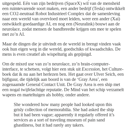
uitgespeld. Eén van zijn bedrijven (SpaceX) wil van de mensheid
een ruimtevarende soort maken, een ander bedrijf (Tesla) ontwikkelt
een CO2-neutraal Robot Industrieel Complex dat de samenleving
naar een wereld van overvloed moet leiden, weer een ander (Xai)
ontwikkelt goedaardige AI, en nog een (Neuralink) bouwt aan de
neurolace, zodat mensen de bandbreedte krijgen om mee te spelen
met zo’n AI.
Maar de dingen die je uitvindt en de wereld in brengt vinden vaak
ook hun eigen weg in die wereld, goedschiks of kwaadschiks. De
mens is even creatief als wispelturig als gepijnigd.
Om de mixed use van zo’n neurolace, zo’n brain-computer-
interface, te schetsen, volgt hier een stuk uit
Excession
, het Culture-
boek dat ik nu aan het herlezen ben. Het gaat over Ulver Seich, een
bijfiguur, die tijdelijk aan boord is van de ‘Gray Area’, een
zogenaamde General Contact Unit. De Gray Area is een ship met
een nogal twijfelachtige reputatie. De Mind van het schip verzamelt
wapens en marteltuigen als hobby, onder andere.
She wondered how many people had looked upon this
grisly collection of memorabilia. She had asked the ship
but it had been vague; apparently it regularly offered it’s
services as a sort of traveling museum of pain sand
ghastliness, but it had rarely any takers.