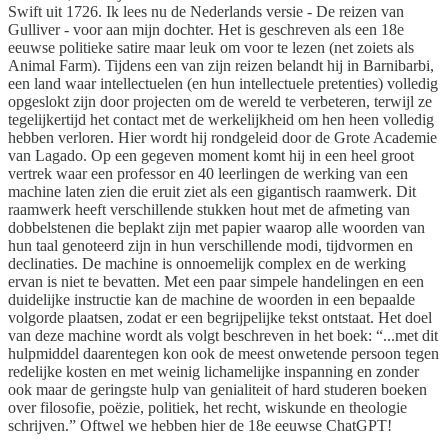
Swift uit 1726. Ik lees nu de Nederlands versie - De reizen van
Gulliver - voor aan mijn dochter. Het is geschreven als een 18e
eeuwse politieke satire maar leuk om voor te lezen (net zoiets als
Animal Farm). Tijdens een van zijn reizen belandt hij in Barnibarbi,
een land waar intellectuelen (en hun intellectuele pretenties) volledig
opgeslokt zijn door projecten om de wereld te verbeteren, terwijl ze
tegelijkertijd het contact met de werkelijkheid om hen heen volledig
hebben verloren. Hier wordt hij rondgeleid door de Grote Academie
van Lagado. Op een gegeven moment komt hij in een heel groot
vertrek waar een professor en 40 leerlingen de werking van een
machine laten zien die eruit ziet als een gigantisch raamwerk. Dit
raamwerk heeft verschillende stukken hout met de afmeting van
dobbelstenen die beplakt zijn met papier waarop alle woorden van
hun taal genoteerd zijn in hun verschillende modi, tijdvormen en
declinaties. De machine is onnoemelijk complex en de werking
ervan is niet te bevatten. Met een paar simpele handelingen en een
duidelijke instructie kan de machine de woorden in een bepaalde
volgorde plaatsen, zodat er een begrijpelijke tekst ontstaat. Het doel
van deze machine wordt als volgt beschreven in het boek: “...met dit
hulpmiddel daarentegen kon ook de meest onwetende persoon tegen
redelijke kosten en met weinig lichamelijke inspanning en zonder
ook maar de geringste hulp van genialiteit of hard studeren boeken
over filosofie, poëzie, politiek, het recht, wiskunde en theologie
schrijven.” Oftwel we hebben hier de 18e eeuwse ChatGPT!