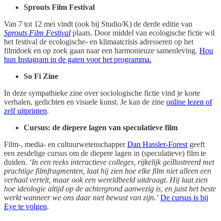
Sprouts Film Festival
Van 7 tot 12 mei vindt (ook bij Studio/K) de derde editie van
Sprouts Film Festival
plaats. Door middel van ecologische fictie wil
het festival de ecologische- en klimaatcrisis adresseren op het
filmdoek en op zoek gaan naar een harmonieuze samenleving.
Hou
hun Instagram in de gaten voor het programma.
So Fi Zine
In deze sympathieke zine over sociologische fictie vind je korte
verhalen, gedichten en visuele kunst. Je kan de zine
online lezen of
zelf uitprinten
.
Cursus: de diepere lagen van speculatieve film
Film-, media- en cultuurwetenschapper
Dan Hassler-Forest
geeft
een zesdelige cursus om de diepere lagen in (speculatieve) film te
duiden.
‘In een reeks interactieve colleges, rijkelijk geïllustreerd met
prachtige filmfragmenten, laat hij zien hoe elke film niet alleen een
verhaal vertelt, maar ook een wereldbeeld uitdraagt. Hij laat zien
hoe ideologie altijd op de achtergrond aanwezig is, en juist het beste
werkt wanneer we ons daar niet bewust van zijn.’
De cursus is bij
Eye te volgen
.