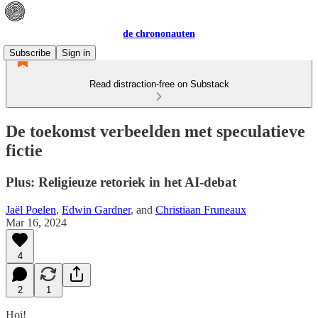
de chrononauten
Subscribe
Sign in
Read distraction-free on Substack
De toekomst verbeelden met speculatieve
fictie
Plus: Religieuze retoriek in het AI-debat
Jaël Poelen
,
Edwin Gardner
, and
Christiaan Fruneaux
Mar 16, 2024
4
2
1
Hoi!