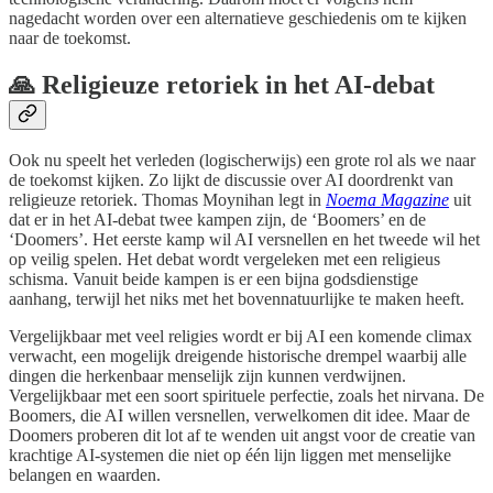
nagedacht worden over een alternatieve geschiedenis om te kijken
naar de toekomst.
🙏 Religieuze retoriek in het AI-debat
Ook nu speelt het verleden (logischerwijs) een grote rol als we naar
de toekomst kijken. Zo lijkt de discussie over AI doordrenkt van
religieuze retoriek. Thomas Moynihan legt in
Noema Magazine
uit
dat er in het AI-debat twee kampen zijn, de ‘Boomers’ en de
‘Doomers’. Het eerste kamp wil AI versnellen en het tweede wil het
op veilig spelen. Het debat wordt vergeleken met een religieus
schisma. Vanuit beide kampen is er een bijna godsdienstige
aanhang, terwijl het niks met het bovennatuurlijke te maken heeft.
Vergelijkbaar met veel religies wordt er bij AI een komende climax
verwacht, een mogelijk dreigende historische drempel waarbij alle
dingen die herkenbaar menselijk zijn kunnen verdwijnen.
Vergelijkbaar met een soort spirituele perfectie, zoals het nirvana. De
Boomers, die AI willen versnellen, verwelkomen dit idee. Maar de
Doomers proberen dit lot af te wenden uit angst voor de creatie van
krachtige AI-systemen die niet op één lijn liggen met menselijke
belangen en waarden.