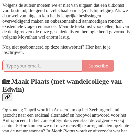
Volgens de auteur moeten we er niet van uitgaan dat een uitkomst
voorbestemd, dreigend of zelfs haalbaar is (zoals bij religie). Als we
daar wel van uitgaan kan het belangrijke beslissingen
overweldigend maken en onbezonnenheid aanmoedigen rondom
existentiële vragen en risico's. Maar de toekomst voorstellen, los van
de denkgroeven die onze geschiedenis en theologie heeft gevormd is
volgens Moynihan wel enorm lastig.
Nog niet geabonneerd op deze nieuwsbrief? Hier kan je je
inschrijven.
Subscribe
🏡 Maak Plaats (met wandelcollege van
Edwin)
Op zondag 7 april wordt in Amsterdam op het Zeeburgereiland
gezocht naar een radicaal alternatief en hoopvol antwoord voor het
Antropoceen. In het concept Symbioceen staat de volgende vraag
centraal: Hoe kunnen we uit onze menselijke arrogantie ten opzichte
van de natuur stappen? In
Maak Plaats
wordt er uitgezocht wat het