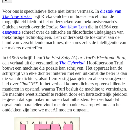
Voor ons is speculatieve fictie niet louter vermaak. In
dit stuk van
The New Yorker
legt Rivka Galchen uit hoe sciencefiction de
mogelijkheid biedt tot het onderzoeken van toekomstscenario’s.
Galchen vertelt over de Poolse
Stanisław Lem
die in 01964 een
essayserie
schreef over de ethische en filosofische uitdagingen van
toekomstige technologieën. Lem onderzoekt de toekomst aan de
hand van verschillende machines, die soms zelfs de intelligentie van
de makers overtreffen.
In 01965 schrijft Lem
The First Sally (A) or Trurl's Electronic Bard
,
een verhaal uit de verzameling
The Cyberiad
. Hoofdpersoon Trurl
bouwt een machine die poëzie kan schrijven. Het apparaat kan de
schrijfstijl van elke dichter imiteren met een uitkomst die beter is dan
die van de dichters, alsof Lem zestig jaar geleden al een voorgevoel
had over
ChatGPT
. In het verhaal komen dichters op verschillende
manieren in opstand, waarna Trurl besluit de machine te vernietigen.
De machine weet zichzelf te redden door een hartstochtelijk pleidooi
te geven dat zijn maker in tranen laat uitbarsten. Een verhaal dat
opvallende parallellen vindt met de manier waarop wij nu aan het
ontdekken zijn hoe we met AI moeten omgaan.