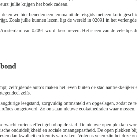
rs: jullie krijgen het boek cadeau.
1
delen we hier beneden een lemma uit de reisgids met een korte geschi
t. Zoals jullie kunnen lezen, ligt de wereld in 02091 in het verlengde
 Amsterdam van 02091 wordt beschreven. Het is een van de vele tips di
rbond
t, zelfrijdende auto’s maken het leven buiten de stad aantrekkelijker 
ntegendeel zelfs.
 langdurige leegstand, zorgvuldig ontmanteld en opgeslagen, zodat ze 
 ruïnes omgetoverd. Zo ontstaan nieuwe ecokathedralen waar mossen, s
verwacht curieus effect gehad op de stad. De nieuwe open plekken wor
 juridische onduidelijkheid en sociale onaangepastheid. De open plekken bl
wegen dan kwaliteit en kennis van zaken. Volgens velen zijn het deze 