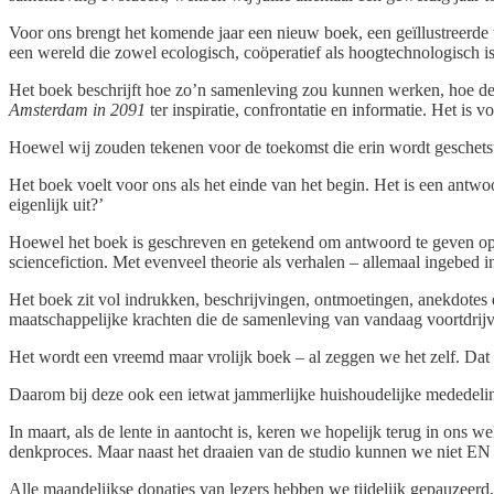
Voor ons brengt het komende jaar een nieuw boek, een geïllustreerde t
een wereld die zowel ecologisch, coöperatief als hoogtechnologisch is
Het boek beschrijft hoe zo’n samenleving zou kunnen werken, hoe de 
Amsterdam in 2091
ter inspiratie, confrontatie en informatie. Het is
Hoewel wij zouden tekenen voor de toekomst die erin wordt geschetst,
Het boek voelt voor ons als het einde van het begin. Het is een antw
eigenlijk uit?’
Hoewel het boek is geschreven en getekend om antwoord te geven op
sciencefiction. Met evenveel theorie als verhalen – allemaal ingebed i
Het boek zit vol indrukken, beschrijvingen, ontmoetingen, anekdotes e
maatschappelijke krachten die de samenleving van vandaag voortdrij
Het wordt een vreemd maar vrolijk boek – al zeggen we het zelf. Dat 
Daarom bij deze ook een ietwat jammerlijke huishoudelijke mededel
In maart, als de lente in aantocht is, keren we hopelijk terug in ons 
denkproces. Maar naast het draaien van de studio kunnen we niet EN
Alle maandelijkse donaties van lezers hebben we tijdelijk gepauzeerd