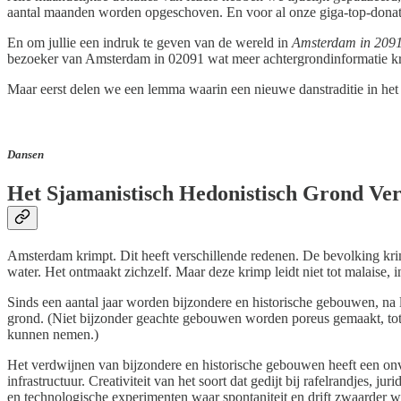
aantal maanden worden opgeschoven. En voor al onze giga-top-donateu
En om jullie een indruk te geven van de wereld in
Amsterdam in 209
bezoeker van Amsterdam in 02091 wat meer achtergrondinformatie krijg
Maar eerst delen we een lemma waarin een nieuwe danstraditie in het
Dansen
Het Sjamanistisch Hedonistisch Grond Ve
Amsterdam krimpt. Dit heeft verschillende redenen. De bevolking krimp
water. Het ontmaakt zichzelf. Maar deze krimp leidt niet tot malaise, i
Sinds een aantal jaar worden bijzondere en historische gebouwen, na
grond. (Niet bijzonder geachte gebouwen worden poreus gemaakt, tot
kunnen nemen.)
Het verdwijnen van bijzondere en historische gebouwen heeft een on
infrastructuur. Creativiteit van het soort dat gedijt bij rafelrandjes,
en technologische experimenten waar spontaniteit en drift zwaarder 