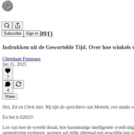
02025 (& 02091)
Subscribe
Sign in
Indrukken uit de Gewortelde Tijd. Over hoe winkels 
Christiaan Fruneaux
Jan 11, 2025
7
4
Share
Hoi, Ed en Chris hier. Wij zijn de oprichters van Monnik, een studio
En het is 02025!
Los van hoe de wereld draait, hoe kunstmatige intelligentie wordt uit
samenleving evolueert, wensen wij jullie allemaal een geweldig jaar toe