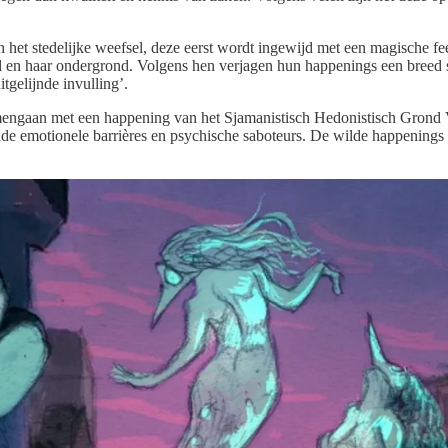
in het stedelijke weefsel, deze eerst wordt ingewijd met een magische f
stad en haar ondergrond. Volgens hen verjagen hun happenings een breed 
tgelijnde invulling’.
engaan met een happening van het Sjamanistisch Hedonistisch Grond V
rhande emotionele barrières en psychische saboteurs. De wilde happenin