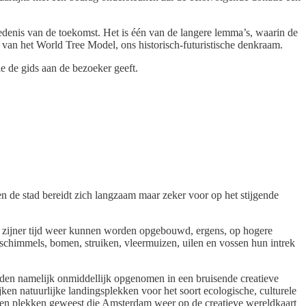
edenis van de toekomst. Het is één van de langere lemma’s, waarin de
 van het World Tree Model, ons historisch-futuristische denkraam.
e de gids aan de bezoeker geeft.
en de stad bereidt zich langzaam maar zeker voor op het stijgende
te zijner tijd weer kunnen worden opgebouwd, ergens, op hogere
chimmels, bomen, struiken, vleermuizen, uilen en vossen hun intrek
den namelijk onmiddellijk opgenomen in een bruisende creatieve
ijken natuurlijke landingsplekken voor het soort ecologische, culturele
open plekken geweest die Amsterdam weer op de creatieve wereldkaart