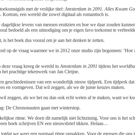
oekomstgids met de vrolijke titel:
Amsterdam in 2091. Alles Kwam Goed
. Kortom, een wereld die zowel digitaal als romantisch is.
dagelijkse levens van mensen eruitzien en hoe we daar zouden kunnen 
 vooral bedoeld als een uitnodiging om je eigen favo toekomst te verbeel
 is het boek dus vooral om je aan het denken te zetten.
oord op de vraag waarmee we in 2012 onze studio zijn begonnen: ‘Hoe z
 deze vraag kreeg de wereld in
Amsterdam in 2091
tijdens het
worldbu
n het prachtige tekenwerk van Jan Cleijne.
n geschiedenissen van een wonderlijk nieuw tijdperk. Een tijdperk dat 
ven en vormgeven. Dat wil zeggen, als we de juiste keuzes maken.
wil zeggen, als we het nu dan ook echt weten af te maken, want we kond
ing: De Chrononauten gaan met winterstop.
wekelijkse ritme. We doen dit namelijk niet lichtzinnig. Voor ons is het 
 een boek schrijven EN een nieuwsbrief tikken. Helaas…
, totdat we weer een normaal ritme oppakken. Voor de mensen die ons j