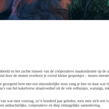
aatbeeld en het zachte rumoer van de coöperatieve maakindustrie op de 
d door de straten overhoor je overal kleine gesprekjes – tussen meeste
 gezegend bent met een uitzonderlijke neus vang je hier en daar wat vl
a’s van het kakelverse straatvoedsel uit de vele eethuisjes, warungs, to
el van wat men voorzag, zo’n honderd jaar geleden, toen men zich een v
n ambachtelijke, coöperatieve en diep zintuigelijke samenleving.