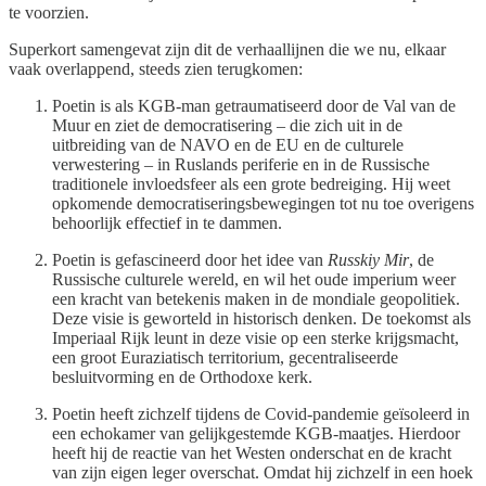
te voorzien.
Superkort samengevat zijn dit de verhaallijnen die we nu, elkaar
vaak overlappend, steeds zien terugkomen:
Poetin is als KGB-man getraumatiseerd door de Val van de
Muur en ziet de democratisering – die zich uit in de
uitbreiding van de NAVO en de EU en de culturele
verwestering – in Ruslands periferie en in de Russische
traditionele invloedsfeer als een grote bedreiging. Hij weet
opkomende democratiseringsbewegingen tot nu toe overigens
behoorlijk effectief in te dammen.
Poetin is gefascineerd door het idee van
Russkiy Mir
, de
Russische culturele wereld, en wil het oude imperium weer
een kracht van betekenis maken in de mondiale geopolitiek.
Deze visie is geworteld in historisch denken. De toekomst als
Imperiaal Rijk leunt in deze visie op een sterke krijgsmacht,
een groot Euraziatisch territorium, gecentraliseerde
besluitvorming en de Orthodoxe kerk.
Poetin heeft zichzelf tijdens de Covid-pandemie geïsoleerd in
een echokamer van gelijkgestemde KGB-maatjes. Hierdoor
heeft hij de reactie van het Westen onderschat en de kracht
van zijn eigen leger overschat. Omdat hij zichzelf in een hoek