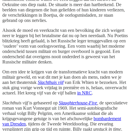
Oekraïne ons diep raakt. De situatie is meer dan hartbrekend. De
beelden van diegenen die hun geliefden of hun kinderen verliezen,
de verschrikkingen in Boetjsa, de oorlogsmisdaden, ze staan
gebrand op ons netvlies.
Alsook de moed en veerkracht van een bevolking die zich weigert
neer te leggen bij het brutalisme dat nu op hen neerdaalt. Nu Poetins
blitzkrieg heeft gefaald, is het Russische leger teruggevallen op een
‘oudere’ vorm van oorlogsvoering. Een vorm waarbij het moderne
onderscheid tussen militair en burger overboord is gegooid. Een
onderscheid dat overigens nooit onderdeel is geweest van het
Russische militaire denken.
Om een idee te krijgen van de transformatieve kracht van modern
militair geweld, en wat dit met je kan doen als mens, raden we je
aan het theaterstuk
Slachthuis vijf
van Erik Whien te bezoeken. Het
stuk ging vorige week vrijdag in première en is, helaas, onverwacht
actueel. Het kreeg vijf van de vijf ballen
in NRC
.
Slachthuis vijf
is gebaseerd op
Slaughterhouse-Five
,
de speculatieve
roman van Kurt Vonnegut uit 1969. Het semi-autobiografische
verhaal volgt Billy Pelgrim, een Amerikaanse soldaat die als
krijgsgevangene getuige is van het afschuwelijke
bombardement
van Dresden
, tijdens de Tweede Wereldoorlog. Die ervaring
versplintert zijn grip op tijd en ruimte. Billy raakt
unstuck in time
.