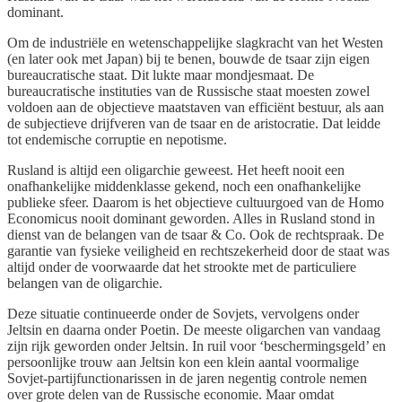
dominant.
Om de industriële en wetenschappelijke slagkracht van het Westen
(en later ook met Japan) bij te benen, bouwde de tsaar zijn eigen
bureaucratische staat. Dit lukte maar mondjesmaat. De
bureaucratische instituties van de Russische staat moesten zowel
voldoen aan de objectieve maatstaven van efficiënt bestuur, als aan
de subjectieve drijfveren van de tsaar en de aristocratie. Dat leidde
tot endemische corruptie en nepotisme.
Rusland is altijd een oligarchie geweest. Het heeft nooit een
onafhankelijke middenklasse gekend, noch een onafhankelijke
publieke sfeer. Daarom is het objectieve cultuurgoed van de Homo
Economicus nooit dominant geworden. Alles in Rusland stond in
dienst van de belangen van de tsaar & Co. Ook de rechtspraak. De
garantie van fysieke veiligheid en rechtszekerheid door de staat was
altijd onder de voorwaarde dat het strookte met de particuliere
belangen van de oligarchie.
Deze situatie continueerde onder de Sovjets, vervolgens onder
Jeltsin en daarna onder Poetin. De meeste oligarchen van vandaag
zijn rijk geworden onder Jeltsin. In ruil voor ‘beschermingsgeld’ en
persoonlijke trouw aan Jeltsin kon een klein aantal voormalige
Sovjet-partijfunctionarissen in de jaren negentig controle nemen
over grote delen van de Russische economie. Maar omdat