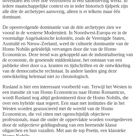
bovendien iets over hoe vertrouwen in een samenleving werkt. In
iedere maatschappelijke context en in ieder historisch tijdperk zijn
alle drie de archetypes aanwezig, alleen is er telkens maar één
dominant.
De opeenvolgende dominantie van de drie archetypes zien we
vooral in de westerse Moderniteit. In Noordwest-Europa en in de
voormalige Angelsaksische koloniën, zoals de Verenigde Staten,
Australië en Nieuw-Zeeland, werd de culturele dominantie van de
Homo Nobilis geleidelijk vervangen door die van de Homo
Economicus. Deze trend was gekoppeld aan de industrialisering van
de economie, de groeiende middenklasse, het ontstaan van een
publieke sfeer door o.a. kranten en tijdschriften en de ontwikkeling
van de democratische rechtstaat. In andere landen ging deze
ontwikkeling helemaal niet zo chronologisch.
Rusland is hier een interessant voorbeeld van. Terwijl het Westen in
een transitie zit van Homo Economicus naar Homo Romanticus,
wordt Rusland nog altijd gedomineerd door de Homo Nobilis, die
over een hybride staat regeert. Een staat met instituties die in het
Westen worden geassocieerd met de wereld van de Homo
Economicus, die vol zitten met ogenschijnlijk objectieve
professionals, maar die onder de oppervlakte worden voortgedreven
door de subjectieve geldingsdrang van een heersende klasse
oligarchen en hun vazallen. Met aan de top Poetin, een klassieke
Homo Nobilis.