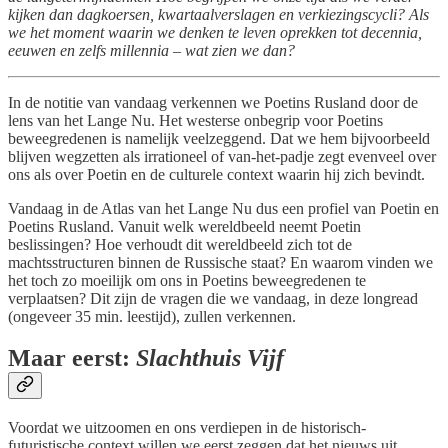
kijken dan dagkoersen, kwartaalverslagen en verkiezingscycli? Als
we het moment waarin we denken te leven oprekken tot decennia,
eeuwen en zelfs millennia – wat zien we dan?
In de notitie van vandaag verkennen we Poetins Rusland door de
lens van het Lange Nu. Het westerse onbegrip voor Poetins
beweegredenen is namelijk veelzeggend. Dat we hem bijvoorbeeld
blijven wegzetten als irrationeel of van-het-padje zegt evenveel over
ons als over Poetin en de culturele context waarin hij zich bevindt.
Vandaag in de Atlas van het Lange Nu dus een profiel van Poetin en
Poetins Rusland. Vanuit welk wereldbeeld neemt Poetin
beslissingen? Hoe verhoudt dit wereldbeeld zich tot de
machtsstructuren binnen de Russische staat? En waarom vinden we
het toch zo moeilijk om ons in Poetins beweegredenen te
verplaatsen? Dit zijn de vragen die we vandaag, in deze longread
(ongeveer 35 min. leestijd), zullen verkennen.
Maar eerst:
Slachthuis Vijf
Voordat we uitzoomen en ons verdiepen in de historisch-
futuristische context willen we eerst zeggen dat het nieuws uit