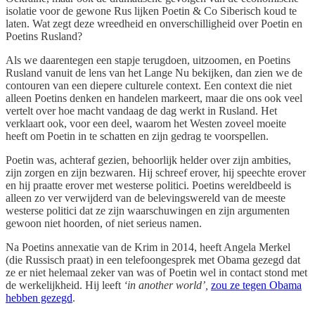
isolatie voor de gewone Rus lijken Poetin & Co Siberisch koud te
laten. Wat zegt deze wreedheid en onverschilligheid over Poetin en
Poetins Rusland?
Als we daarentegen een stapje terugdoen, uitzoomen, en Poetins
Rusland vanuit de lens van het Lange Nu bekijken, dan zien we de
contouren van een diepere culturele context. Een context die niet
alleen Poetins denken en handelen markeert, maar die ons ook veel
vertelt over hoe macht vandaag de dag werkt in Rusland. Het
verklaart ook, voor een deel, waarom het Westen zoveel moeite
heeft om Poetin in te schatten en zijn gedrag te voorspellen.
Poetin was, achteraf gezien, behoorlijk helder over zijn ambities,
zijn zorgen en zijn bezwaren. Hij schreef erover, hij speechte erover
en hij praatte erover met westerse politici. Poetins wereldbeeld is
alleen zo ver verwijderd van de belevingswereld van de meeste
westerse politici dat ze zijn waarschuwingen en zijn argumenten
gewoon niet hoorden, of niet serieus namen.
Na Poetins annexatie van de Krim in 2014, heeft Angela Merkel
(die Russisch praat) in een telefoongesprek met Obama gezegd dat
ze er niet helemaal zeker van was of Poetin wel in contact stond met
de werkelijkheid. Hij leeft
‘in another world’,
zou ze tegen Obama
hebben gezegd
.