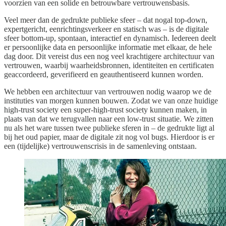
voorzien van een solide en betrouwbare vertrouwensbasis.
Veel meer dan de gedrukte publieke sfeer – dat nogal top-down,
expertgericht, eenrichtingsverkeer en statisch was – is de digitale
sfeer bottom-up, spontaan, interactief en dynamisch. Iedereen deelt
er persoonlijke data en persoonlijke informatie met elkaar, de hele
dag door. Dit vereist dus een nog veel krachtigere architectuur van
vertrouwen, waarbij waarheidsbronnen, identiteiten en certificaten
geaccordeerd, geverifieerd en geauthentiseerd kunnen worden.
We hebben een architectuur van vertrouwen nodig waarop we de
instituties van morgen kunnen bouwen. Zodat we van onze huidige
high-trust society een super-high-trust society kunnen maken, in
plaats van dat we terugvallen naar een low-trust situatie. We zitten
nu als het ware tussen twee publieke sferen in – de gedrukte ligt al
bij het oud papier, maar de digitale zit nog vol bugs. Hierdoor is er
een (tijdelijke) vertrouwenscrisis in de samenleving ontstaan.