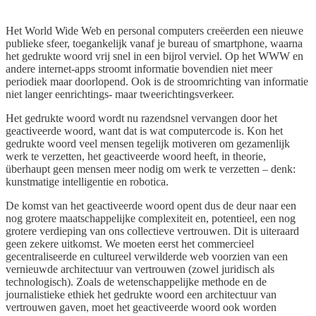
Het World Wide Web en personal computers creëerden een nieuwe
publieke sfeer, toegankelijk vanaf je bureau of smartphone, waarna
het gedrukte woord vrij snel in een bijrol verviel. Op het WWW en
andere internet-apps stroomt informatie bovendien niet meer
periodiek maar doorlopend. Ook is de stroomrichting van informatie
niet langer eenrichtings- maar tweerichtingsverkeer.
Het gedrukte woord wordt nu razendsnel vervangen door het
geactiveerde woord, want dat is wat computercode is. Kon het
gedrukte woord veel mensen tegelijk motiveren om gezamenlijk
werk te verzetten, het geactiveerde woord heeft, in theorie,
überhaupt geen mensen meer nodig om werk te verzetten – denk:
kunstmatige intelligentie en robotica.
De komst van het geactiveerde woord opent dus de deur naar een
nog grotere maatschappelijke complexiteit en, potentieel, een nog
grotere verdieping van ons collectieve vertrouwen. Dit is uiteraard
geen zekere uitkomst. We moeten eerst het commercieel
gecentraliseerde en cultureel verwilderde web voorzien van een
vernieuwde architectuur van vertrouwen (zowel juridisch als
technologisch). Zoals de wetenschappelijke methode en de
journalistieke ethiek het gedrukte woord een architectuur van
vertrouwen gaven, moet het geactiveerde woord ook worden