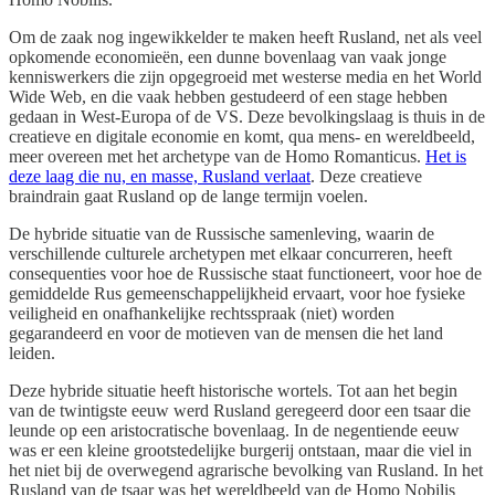
Om de zaak nog ingewikkelder te maken heeft Rusland, net als veel
opkomende economieën, een dunne bovenlaag van vaak jonge
kenniswerkers die zijn opgegroeid met westerse media en het World
Wide Web, en die vaak hebben gestudeerd of een stage hebben
gedaan in West-Europa of de VS. Deze bevolkingslaag is thuis in de
creatieve en digitale economie en komt, qua mens- en wereldbeeld,
meer overeen met het archetype van de Homo Romanticus.
Het is
deze laag die nu, en masse, Rusland verlaat
. Deze creatieve
braindrain gaat Rusland op de lange termijn voelen.
De hybride situatie van de Russische samenleving, waarin de
verschillende culturele archetypen met elkaar concurreren, heeft
consequenties voor hoe de Russische staat functioneert, voor hoe de
gemiddelde Rus gemeenschappelijkheid ervaart, voor hoe fysieke
veiligheid en onafhankelijke rechtsspraak (niet) worden
gegarandeerd en voor de motieven van de mensen die het land
leiden.
Deze hybride situatie heeft historische wortels. Tot aan het begin
van de twintigste eeuw werd Rusland geregeerd door een tsaar die
leunde op een aristocratische bovenlaag. In de negentiende eeuw
was er een kleine grootstedelijke burgerij ontstaan, maar die viel in
het niet bij de overwegend agrarische bevolking van Rusland. In het
Rusland van de tsaar was het wereldbeeld van de Homo Nobilis