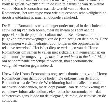
vorm te geven. We zitten nu in de culturele transitie van de wereld
van de Homo Economicus naar de wereld van de Homo
Romanticus, het archetype voor wie niet economische veiligheid de
grootste uitdaging is, maar emotionele veiligheid.
De Homo Romanticus was al langer onder ons, al in de achttiende
eeuw liet hij van zich horen, maar hij kwam pas echt aan de
oppervlakte in de populaire cultuur met de Beat Generation, de
jeugd- en protestbewegingen van de jaren zestig en de hippies. Deze
bewegingen werden gedragen door jongeren die opgroeiden in
relatieve overvloed. Het is het diepste verlangen van de Homo
Romanticus om samen te vallen met zichzelf, zijn gemeenschap en
zijn natuurlijke omgeving –
peace, love and back to the land
. Maar
om het dominante archetype te worden, moet economische
veiligheid worden gegarandeerd.
Hoewel de Homo Economicus nog steeds dominant is, zit de Homo
Romanticus hem dicht op de hielen. De opkomst van de Homo
Romanticus na de Tweede Wereldoorlog had niet alleen te maken
met overvloedsdenken, maar loopt parallel aan de ontwikkeling van
een nieuw informatiemedium: elektronische communicatie – dat
achtereenvolgens leidde tot de telegraaf, de radio, de televisie en de
computer.