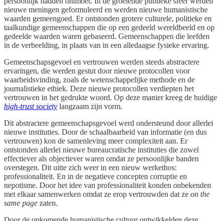
persoonlijk hadden ontmoet. In de groeiende publieke sfeer werden
nieuwe meningen geformuleerd en werden nieuwe humanistische
waarden gemeengoed. Er ontstonden grotere culturele, politieke en
taalkundige gemeenschappen die op een gedeeld wereldbeeld en op
gedeelde waarden waren gebaseerd. Gemeenschappen die leefden
in de verbeelding, in plaats van in een alledaagse fysieke ervaring.
Gemeenschapsgevoel en vertrouwen werden steeds abstractere
ervaringen, die werden gestut door nieuwe protocollen voor
waarheidsvinding, zoals de wetenschappelijke methode en de
journalistieke ethiek. Deze nieuwe protocollen verdiepten het
vertrouwen in het gedrukte woord. Op deze manier kreeg de huidige
high-trust society
langzaam zijn vorm.
Dit abstractere gemeenschapsgevoel werd ondersteund door allerlei
nieuwe instituties. Door de schaalbaarheid van informatie (en dus
vertrouwen) kon de samenleving meer complexiteit aan. Er
ontstonden allerlei nieuwe bureaucratische instituties die zowel
effectiever als objectiever waren omdat ze persoonlijke banden
overstegen. Dit uitte zich weer in een nieuw werkethos:
professionaliteit. En in de negatieve concepten corruptie en
nepotisme. Door het idee van professionaliteit konden onbekenden
met elkaar samenwerken omdat ze erop vertrouwden dat ze
on the
same page
zaten.
Door de opkomende humanistische cultuur ontwikkelden deze