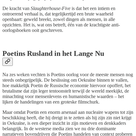
De kracht van
Slaughterhouse-Five
is dat het een intiem en
ontroerend verhaal is, dat tegelijkertijd een brute waarheid
openbaart: geweld breekt, zowel dingen als mensen, in alle
opzichten. Het is, wat ons betreft, één van de krachtigste anti-
oorlogsboeken ooit geschreven.
‌ ‌
Poetins Rusland in het Lange Nu
Na zes weken vechten is Poetins oorlog voor de meeste mensen nog
steeds onbegrijpelijk. De beslissing om Oekraïne binnen te vallen,
hoe makkelijk Poetin de Russische economie hiervoor opoffert, het
brutalisme dat zijn leger tentoonstelt terwijl de wereld meekijkt, de
minachting voor mensenlevens en humanistische waarden – het
lijken de handelingen van een groteske filmschurk.
Maar omdat Poetin een enorm arsenaal aan nucleaire wapens tot zijn
beschikking heeft, die hij dreigt in te zetten als hij zijn zin niet krijgt
in Oekraïne, is een dieper inzicht in zijn motieven en denkkaders
belangrijk. In de westerse media zien we nu drie dominante
narratieven bovendrijven die Poetins handelen van context proberen