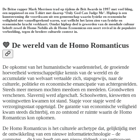
De Britse rapper Mark Morrison trad op tijdens de Brit Awards in 1997 met veel bling,
een neppistool en een T-shirt met daarop ‘Only God Can Judge Me’. Hiphop is een
kunststroming die voortkwam uit een gemeenschap waarin fysieke en economische
veiligheid niet vanzelfsprekend waren, wat wellicht het laten zien van fysieke en
economische kracht verklaart. Omdat hiphop deel is geworden van de mondiale cultuur
beleeft zowel de Homo Nobilis als de Homo Economicus een soort revival in de populaire
verbeelding, tegen de bredere culturele context in.
💛
De wereld van de Homo Romanticus
De opkomst van het humanistische waardenstelsel, de groeiende
hoeveelheid wetenschappelijke kennis van de wereld en de
accumulatie van welvaart vertaalde zich, stapsgewijs, naar de
culturele, politieke en economische emancipatie van achtergestelden.
Steeds meer mensen mochten meedoen en meedelen. Grondwetten
verschenen. Slavernij werd afgeschaft. Schoolwetten, kieswetten en
woningwetten kwamen tot stand. Stapje voor stapje werd de
verzorgingsstaat opgetuigd. De garantie van economische veiligheid
kwam steeds dichterbij, en zo ontstond er ruimte waarin de Homo
Romanticus kon opkomen.
De Homo Romanticus is het culturele archetype dat, gelijktijdig met
de ontwikkeling van een nieuwe informatietechnologie – de
computer –, de kans heeft om een nieuw tijdperk van vertrouwen