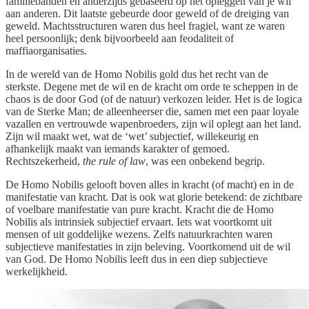
familiebanden en anderzijds gebaseerd op het opleggen van je wil
aan anderen. Dit laatste gebeurde door geweld of de dreiging van
geweld. Machtsstructuren waren dus heel fragiel, want ze waren
heel persoonlijk; denk bijvoorbeeld aan feodaliteit of
maffiaorganisaties.
In de wereld van de Homo Nobilis gold dus het recht van de
sterkste. Degene met de wil en de kracht om orde te scheppen in de
chaos is de door God (of de natuur) verkozen leider. Het is de logica
van de Sterke Man; de alleenheerser die, samen met een paar loyale
vazallen en vertrouwde wapenbroeders, zijn wil oplegt aan het land.
Zijn wil maakt wet, wat de ‘wet’ subjectief, willekeurig en
afhankelijk maakt van iemands karakter of gemoed.
Rechtszekerheid,
the rule of law
, was een onbekend begrip.
De Homo Nobilis gelooft boven alles in kracht (of macht) en in de
manifestatie van kracht. Dat is ook wat glorie betekend: de zichtbare
of voelbare manifestatie van pure kracht. Kracht die de Homo
Nobilis als intrinsiek subjectief ervaart. Iets wat voortkomt uit
mensen of uit goddelijke wezens. Zelfs natuurkrachten waren
subjectieve manifestaties in zijn beleving. Voortkomend uit de wil
van God. De Homo Nobilis leeft dus in een diep subjectieve
werkelijkheid.