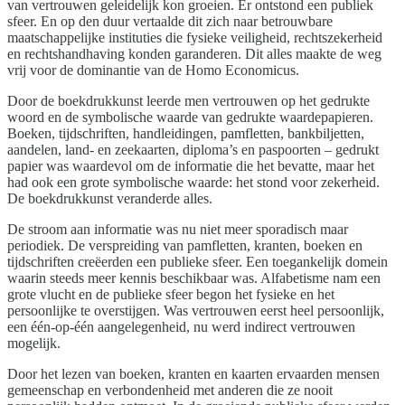
van vertrouwen geleidelijk kon groeien. Er ontstond een publiek
sfeer. En op den duur vertaalde dit zich naar betrouwbare
maatschappelijke instituties die fysieke veiligheid, rechtszekerheid
en rechtshandhaving konden garanderen. Dit alles maakte de weg
vrij voor de dominantie van de Homo Economicus.
Door de boekdrukkunst leerde men vertrouwen op het gedrukte
woord en de symbolische waarde van gedrukte waardepapieren.
Boeken, tijdschriften, handleidingen, pamfletten, bankbiljetten,
aandelen, land- en zeekaarten, diploma’s en paspoorten – gedrukt
papier was waardevol om de informatie die het bevatte, maar het
had ook een grote symbolische waarde: het stond voor zekerheid.
De boekdrukkunst veranderde alles.
De stroom aan informatie was nu niet meer sporadisch maar
periodiek. De verspreiding van pamfletten, kranten, boeken en
tijdschriften creëerden een publieke sfeer. Een toegankelijk domein
waarin steeds meer kennis beschikbaar was. Alfabetisme nam een
grote vlucht en de publieke sfeer begon het fysieke en het
persoonlijke te overstijgen. Was vertrouwen eerst heel persoonlijk,
een één-op-één aangelegenheid, nu werd indirect vertrouwen
mogelijk.
Door het lezen van boeken, kranten en kaarten ervaarden mensen
gemeenschap en verbondenheid met anderen die ze nooit