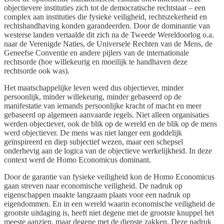
objectievere instituties zich tot de democratische rechtstaat – een
complex aan instituties die fysieke veiligheid, rechtszekerheid en
rechtshandhaving konden garandeerden. Door de dominantie van
westerse landen vertaalde dit zich na de Tweede Wereldoorlog o.a.
naar de Verenigde Naties, de Universele Rechten van de Mens, de
Geneefse Conventie en andere pijlers van de internationale
rechtsorde (hoe willekeurig en moeilijk te handhaven deze
rechtsorde ook was).
Het maatschappelijke leven werd dus objectiever, minder
persoonlijk, minder willekeurig, minder gebaseerd op de
manifestatie van iemands persoonlijke kracht of macht en meer
gebaseerd op algemeen aanvaarde regels. Niet alleen organisaties
werden objectiever, ook de blik op de wereld en de blik op de mens
werd objectiever. De mens was niet langer een goddelijk
geïnspireerd en diep subjectief wezen, maar een schepsel
onderhevig aan de logica van de objectieve werkelijkheid. In deze
context werd de Homo Economicus dominant.
Door de garantie van fysieke veiligheid kon de Homo Economicus
gaan streven naar economische veiligheid. De nadruk op
eigenschappen maakte langzaam plaats voor een nadruk op
eigendommen. En in een wereld waarin economische veiligheid de
grootste uitdaging is, heeft niet degene met de grootste knuppel het
meeste aanzien, maar degene met de diepste zakken. Deze nadruk