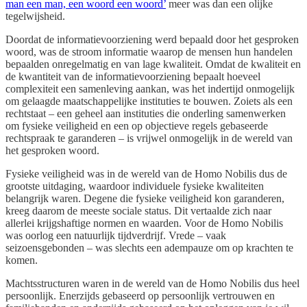
man een man, een woord een woord’
meer was dan een olijke
tegelwijsheid.
Doordat de informatievoorziening werd bepaald door het gesproken
woord, was de stroom informatie waarop de mensen hun handelen
bepaalden onregelmatig en van lage kwaliteit. Omdat de kwaliteit en
de kwantiteit van de informatievoorziening bepaalt hoeveel
complexiteit een samenleving aankan, was het indertijd onmogelijk
om gelaagde maatschappelijke instituties te bouwen. Zoiets als een
rechtstaat – een geheel aan instituties die onderling samenwerken
om fysieke veiligheid en een op objectieve regels gebaseerde
rechtspraak te garanderen – is vrijwel onmogelijk in de wereld van
het gesproken woord.
Fysieke veiligheid was in de wereld van de Homo Nobilis dus de
grootste uitdaging, waardoor individuele fysieke kwaliteiten
belangrijk waren. Degene die fysieke veiligheid kon garanderen,
kreeg daarom de meeste sociale status. Dit vertaalde zich naar
allerlei krijgshaftige normen en waarden. Voor de Homo Nobilis
was oorlog een natuurlijk tijdverdrijf. Vrede – vaak
seizoensgebonden – was slechts een adempauze om op krachten te
komen.
Machtsstructuren waren in de wereld van de Homo Nobilis dus heel
persoonlijk. Enerzijds gebaseerd op persoonlijk vertrouwen en