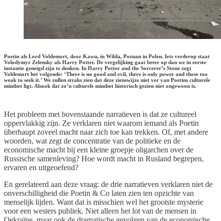
Poetin als Lord Voldemort, door Kawu, in Wilda, Poznan in Polen. Iets verderop staat
Volodymyr Zelensky als Harry Potter. De vergelijking gaat beter op dan we in eerste
instantie geneigd zijn te denken. In Harry Potter and the Sorcerer’s Stone zegt
Voldemort het volgende: ‘There is no good and evil, there is only power and those too
weak to seek it.’ We zullen straks zien dat deze zienswijze niet ver van Poetins culturele
mindset ligt. Alsook dat zo’n culturele mindset historisch gezien niet ongewoon is.
Het probleem met bovenstaande narratieven is dat ze cultureel
oppervlakkig zijn. Ze verklaren niet waarom iemand als Poetin
überhaupt zoveel macht naar zich toe kan trekken. Of, met andere
woorden, wat zegt de concentratie van de politieke en de
economische macht bij een kleine groepje oligarchen over de
Russische samenleving? Hoe wordt macht in Rusland begrepen,
ervaren en uitgeoefend?
En gerelateerd aan deze vraag: de drie narratieven verklaren niet de
onverschilligheid die Poetin & Co laten zien ten opzichte van
menselijk lijden. Want dat is misschien wel het grootste mysterie
voor een westers publiek. Niet alleen het lot van de mensen in
Oekraïne, maar ook de dramatische gevolgen van de economische